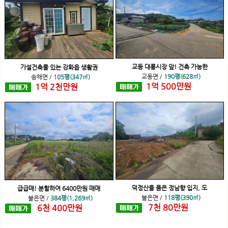
교동 대룡시장 앞! 건축 가능한
가설건축물 있는 강화읍 생활권
교동면
/
190평(628㎡)
송해면
/
105평(347㎡)
1
억
500
만원
1
억
2
천
만원
덕정산을 품은 정남향 입지, 도
급급매! 분할하여 6400만원 매매
불은면
/
118평(390㎡)
불은면
/
384평(1,269㎡)
7
천
80
만원
6
천
400
만원