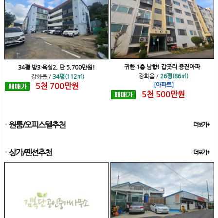
귀한 1층 남향! 갑곳리 용진아파
34평 방3·욕실2, 단 5,700만원!
강화읍
/
26평(86㎡)
강화읍
/
34평(112㎡)
5
천
700
만원
[아파트]
5
천
500
만원
원룸/오피스텔추천
더보기+
상가/펜션추천
더보기+