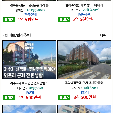
월세 수익은 바로 받고, 미래 가
강화읍 신문리 남산공원아래 튼
강화읍
/
127평(420㎡)
강화읍
/
103평(340㎡)
[단독주택]
[단독주택]
5
억
5
천
만원
4
억
5
천
만원
아파트/빌라추천
더보기+
조양방직까페 근처 초 특가급매
저수지와 바다인근 관리편한 도
강화읍
/
30평(99㎡)
내가면
/
20평(66㎡)
[빌라]
[빌라]
8
천
500
만원
4
천
600
만원