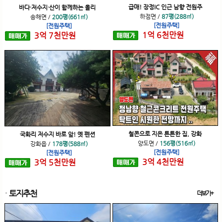
급매! 장정IC 인근 남향 전원주
바다·저수지·산이 함께하는 올리
하점면
/
87평(288㎡)
송해면
/
200평(661㎡)
[전원주택]
[전원주택]
1
억
6
천
만원
3
억
7
천
만원
철콘으로 지은 튼튼한 집, 강화
국화리 저수지 바로 앞! 옛 펜션
양도면
/
156평(516㎡)
강화읍
/
178평(588㎡)
[전원주택]
[전원주택]
3
억
4
천
만원
3
억
5
천
만원
토지추천
더보기+