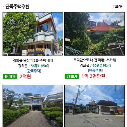
단독주택추천
더보기+
토지값으로 내 집 마련! 서까래
강화읍 남산리 2층 주택 매매
강화읍
/
60평(198㎡)
강화읍
/
56평(185㎡)
[단독주택]
[단독주택]
1
억
2
천
만원
2
억
원