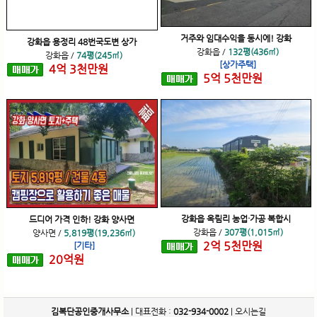
거주와 임대수익을 동시에! 강화
강화읍 용정리 48번국도변 상가
강화읍
/
132평(436㎡)
강화읍
/
74평(245㎡)
[상가주택]
4
억
3
천
만원
5
억
5
천
만원
강화읍 옥림리 농업·가공 복합시
드디어 가격 인하! 강화 양사면
강화읍
/
307평(1,015㎡)
양사면
/
5,819평(19,236㎡)
2
억
5
천
만원
[기타]
20
억
원
김복단공인중개사무소
| 대표전화 :
032-934-0002
|
오시는길