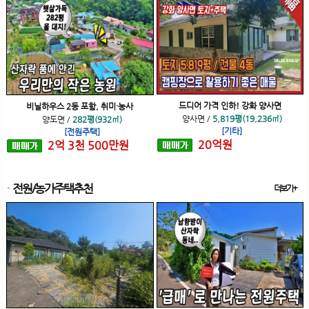
드디어 가격 인하! 강화 양사면
비닐하우스 2동 포함, 취미·농사
양사면
/
5,819평(19,236㎡)
양도면
/
282평(932㎡)
[기타]
[전원주택]
20
억
원
2
억
3
천
500
만원
전원/농가주택추천
더보기+