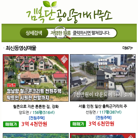
최신동영상매물
더보기+
서울.인천.일산 출퇴근거리의 주
철콘으로 지은 튼튼한 집, 강화
선원면
/
117평(387㎡)
양도면
/
156평(516㎡)
[전원주택]
[전원주택]
3
억
6
천
만원
3
억
4
천
만원