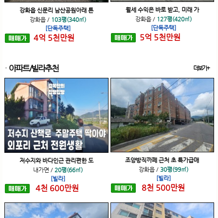
월세 수익은 바로 받고, 미래 가
강화읍 신문리 남산공원아래 튼
강화읍
/
127평(420㎡)
강화읍
/
103평(340㎡)
[단독주택]
[단독주택]
5
억
5
천
만원
4
억
5
천
만원
아파트/빌라추천
더보기+
조양방직까페 근처 초 특가급매
저수지와 바다인근 관리편한 도
강화읍
/
30평(99㎡)
내가면
/
20평(66㎡)
[빌라]
[빌라]
8
천
500
만원
4
천
600
만원