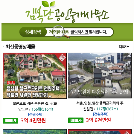
최신동영상매물
더보기+
서울.인천.일산 출퇴근거리의 주
철콘으로 지은 튼튼한 집, 강화
선원면
/
117평(387㎡)
양도면
/
156평(516㎡)
[전원주택]
[전원주택]
3
억
6
천
만원
3
억
4
천
만원