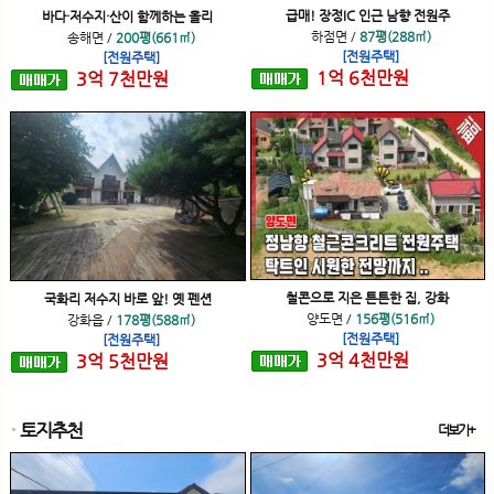
급매! 장정IC 인근 남향 전원주
바다·저수지·산이 함께하는 올리
하점면
/
87평(288㎡)
송해면
/
200평(661㎡)
[전원주택]
[전원주택]
1
억
6
천
만원
3
억
7
천
만원
철콘으로 지은 튼튼한 집, 강화
국화리 저수지 바로 앞! 옛 펜션
양도면
/
156평(516㎡)
강화읍
/
178평(588㎡)
[전원주택]
[전원주택]
3
억
4
천
만원
3
억
5
천
만원
토지추천
더보기+