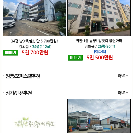
귀한 1층 남향! 갑곳리 용진아파
34평 방3·욕실2, 단 5,700만원!
강화읍
/
26평(86㎡)
강화읍
/
34평(112㎡)
5
천
700
만원
[아파트]
5
천
500
만원
원룸/오피스텔추천
더보기+
상가/펜션추천
더보기+