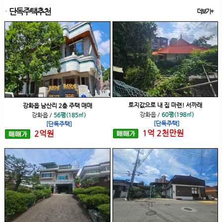
단독주택추천
더보기+
토지값으로 내 집 마련! 서까래
강화읍 남산리 2층 주택 매매
강화읍
/
60평(198㎡)
강화읍
/
56평(185㎡)
[단독주택]
[단독주택]
1
억
2
천
만원
2
억
원