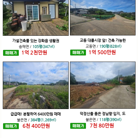
교동 대룡시장 앞! 건축 가능한
가설건축물 있는 강화읍 생활권
교동면
/
190평(628㎡)
송해면
/
105평(347㎡)
1
억
500
만원
1
억
2
천
만원
덕정산을 품은 정남향 입지, 도
급급매! 분할하여 6400만원 매매
불은면
/
118평(390㎡)
불은면
/
384평(1,269㎡)
7
천
80
만원
6
천
400
만원