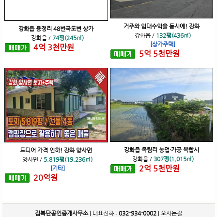
거주와 임대수익을 동시에! 강화
강화읍 용정리 48번국도변 상가
강화읍
/
132평(436㎡)
강화읍
/
74평(245㎡)
[상가주택]
4
억
3
천
만원
5
억
5
천
만원
강화읍 옥림리 농업·가공 복합시
드디어 가격 인하! 강화 양사면
강화읍
/
307평(1,015㎡)
양사면
/
5,819평(19,236㎡)
2
억
5
천
만원
[기타]
20
억
원
김복단공인중개사무소
| 대표전화 :
032-934-0002
|
오시는길