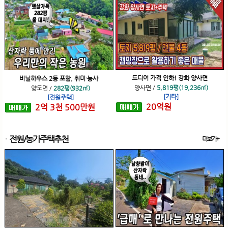
드디어 가격 인하! 강화 양사면
비닐하우스 2동 포함, 취미·농사
양사면
/
5,819평(19,236㎡)
양도면
/
282평(932㎡)
[기타]
[전원주택]
20
억
원
2
억
3
천
500
만원
전원/농가주택추천
더보기+