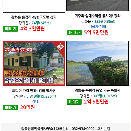
거주와 임대수익을 동시에! 강화
강화읍 용정리 48번국도변 상가
강화읍
/
132평(436㎡)
강화읍
/
74평(245㎡)
[상가주택]
4
억
3
천
만원
5
억
5
천
만원
강화읍 옥림리 농업·가공 복합시
드디어 가격 인하! 강화 양사면
강화읍
/
307평(1,015㎡)
양사면
/
5,819평(19,236㎡)
2
억
5
천
만원
[기타]
20
억
원
김복단공인중개사무소
| 대표전화 :
032-934-0002
|
오시는길