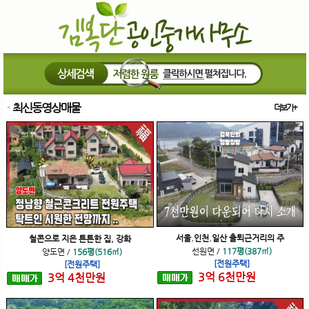
최신동영상매물
더보기+
서울.인천.일산 출퇴근거리의 주
철콘으로 지은 튼튼한 집, 강화
선원면
/
117평(387㎡)
양도면
/
156평(516㎡)
[전원주택]
[전원주택]
3
억
6
천
만원
3
억
4
천
만원