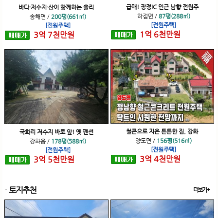
급매! 장정IC 인근 남향 전원주
바다·저수지·산이 함께하는 올리
하점면
/
87평(288㎡)
송해면
/
200평(661㎡)
[전원주택]
[전원주택]
1
억
6
천
만원
3
억
7
천
만원
철콘으로 지은 튼튼한 집, 강화
국화리 저수지 바로 앞! 옛 펜션
양도면
/
156평(516㎡)
강화읍
/
178평(588㎡)
[전원주택]
[전원주택]
3
억
4
천
만원
3
억
5
천
만원
토지추천
더보기+