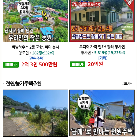
드디어 가격 인하! 강화 양사면
비닐하우스 2동 포함, 취미·농사
양사면
/
5,819평(19,236㎡)
양도면
/
282평(932㎡)
[기타]
[전원주택]
20
억
원
2
억
3
천
500
만원
전원/농가주택추천
더보기+