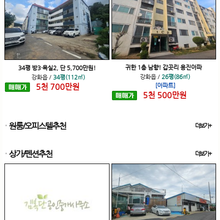
귀한 1층 남향! 갑곳리 용진아파
34평 방3·욕실2, 단 5,700만원!
강화읍
/
26평(86㎡)
강화읍
/
34평(112㎡)
5
천
700
만원
[아파트]
5
천
500
만원
원룸/오피스텔추천
더보기+
상가/펜션추천
더보기+