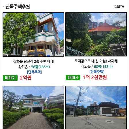
단독주택추천
더보기+
토지값으로 내 집 마련! 서까래
강화읍 남산리 2층 주택 매매
강화읍
/
60평(198㎡)
강화읍
/
56평(185㎡)
[단독주택]
[단독주택]
1
억
2
천
만원
2
억
원