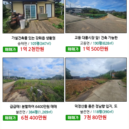
교동 대룡시장 앞! 건축 가능한
가설건축물 있는 강화읍 생활권
교동면
/
190평(628㎡)
송해면
/
105평(347㎡)
1
억
500
만원
1
억
2
천
만원
덕정산을 품은 정남향 입지, 도
급급매! 분할하여 6400만원 매매
불은면
/
118평(390㎡)
불은면
/
384평(1,269㎡)
7
천
80
만원
6
천
400
만원