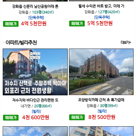
월세 수익은 바로 받고, 미래 가
강화읍 신문리 남산공원아래 튼
강화읍
/
127평(420㎡)
강화읍
/
103평(340㎡)
[단독주택]
[단독주택]
5
억
5
천
만원
4
억
5
천
만원
아파트/빌라추천
더보기+
조양방직까페 근처 초 특가급매
저수지와 바다인근 관리편한 도
강화읍
/
30평(99㎡)
내가면
/
20평(66㎡)
[빌라]
[빌라]
8
천
500
만원
4
천
600
만원