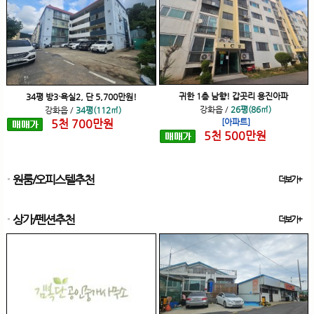
귀한 1층 남향! 갑곳리 용진아파
34평 방3·욕실2, 단 5,700만원!
강화읍
/
26평(86㎡)
강화읍
/
34평(112㎡)
5
천
700
만원
[아파트]
5
천
500
만원
원룸/오피스텔추천
더보기+
상가/펜션추천
더보기+