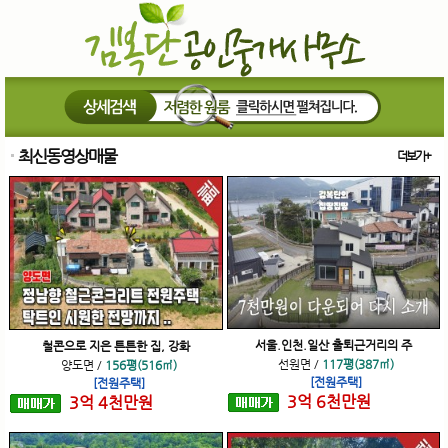
최신동영상매물
더보기+
서울.인천.일산 출퇴근거리의 주
철콘으로 지은 튼튼한 집, 강화
선원면
/
117평(387㎡)
양도면
/
156평(516㎡)
[전원주택]
[전원주택]
3
억
6
천
만원
3
억
4
천
만원