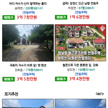
급매! 장정IC 인근 남향 전원주
바다·저수지·산이 함께하는 올리
하점면
/
87평(288㎡)
송해면
/
200평(661㎡)
[전원주택]
[전원주택]
1
억
6
천
만원
3
억
7
천
만원
철콘으로 지은 튼튼한 집, 강화
국화리 저수지 바로 앞! 옛 펜션
양도면
/
156평(516㎡)
강화읍
/
178평(588㎡)
[전원주택]
[전원주택]
3
억
4
천
만원
3
억
5
천
만원
토지추천
더보기+