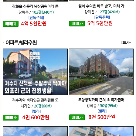
월세 수익은 바로 받고, 미래 가
강화읍 신문리 남산공원아래 튼
강화읍
/
127평(420㎡)
강화읍
/
103평(340㎡)
[단독주택]
[단독주택]
5
억
5
천
만원
4
억
5
천
만원
아파트/빌라추천
더보기+
조양방직까페 근처 초 특가급매
저수지와 바다인근 관리편한 도
강화읍
/
30평(99㎡)
내가면
/
20평(66㎡)
[빌라]
[빌라]
8
천
500
만원
4
천
600
만원