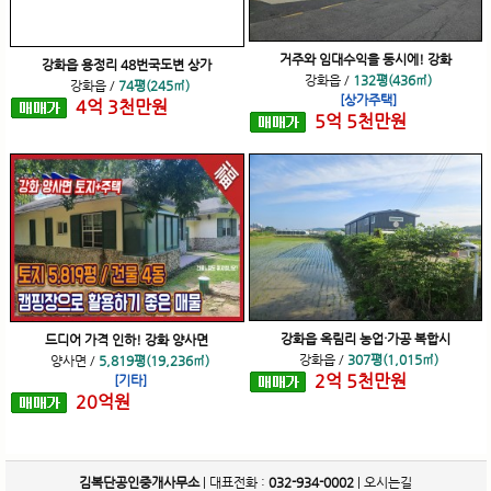
거주와 임대수익을 동시에! 강화
강화읍 용정리 48번국도변 상가
강화읍
/
132평(436㎡)
강화읍
/
74평(245㎡)
[상가주택]
4
억
3
천
만원
5
억
5
천
만원
강화읍 옥림리 농업·가공 복합시
드디어 가격 인하! 강화 양사면
강화읍
/
307평(1,015㎡)
양사면
/
5,819평(19,236㎡)
2
억
5
천
만원
[기타]
20
억
원
김복단공인중개사무소
| 대표전화 :
032-934-0002
|
오시는길