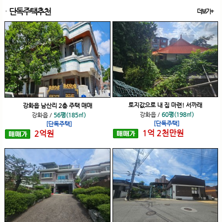
단독주택추천
더보기+
토지값으로 내 집 마련! 서까래
강화읍 남산리 2층 주택 매매
강화읍
/
60평(198㎡)
강화읍
/
56평(185㎡)
[단독주택]
[단독주택]
1
억
2
천
만원
2
억
원