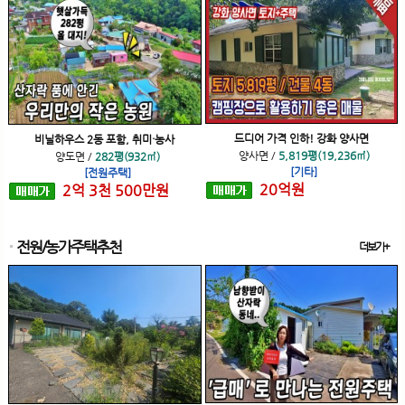
드디어 가격 인하! 강화 양사면
비닐하우스 2동 포함, 취미·농사
양사면
/
5,819평(19,236㎡)
양도면
/
282평(932㎡)
[기타]
[전원주택]
20
억
원
2
억
3
천
500
만원
전원/농가주택추천
더보기+