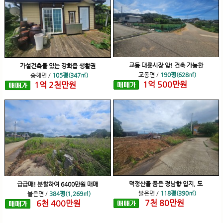
교동 대룡시장 앞! 건축 가능한
가설건축물 있는 강화읍 생활권
교동면
/
190평(628㎡)
송해면
/
105평(347㎡)
1
억
500
만원
1
억
2
천
만원
덕정산을 품은 정남향 입지, 도
급급매! 분할하여 6400만원 매매
불은면
/
118평(390㎡)
불은면
/
384평(1,269㎡)
7
천
80
만원
6
천
400
만원