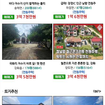
급매! 장정IC 인근 남향 전원주
바다·저수지·산이 함께하는 올리
하점면
/
87평(288㎡)
송해면
/
200평(661㎡)
[전원주택]
[전원주택]
1
억
6
천
만원
3
억
7
천
만원
철콘으로 지은 튼튼한 집, 강화
국화리 저수지 바로 앞! 옛 펜션
양도면
/
156평(516㎡)
강화읍
/
178평(588㎡)
[전원주택]
[전원주택]
3
억
4
천
만원
3
억
5
천
만원
토지추천
더보기+