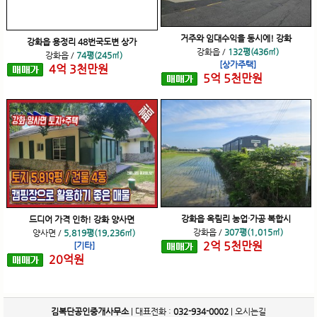
거주와 임대수익을 동시에! 강화
강화읍 용정리 48번국도변 상가
강화읍
/
132평(436㎡)
강화읍
/
74평(245㎡)
[상가주택]
4
억
3
천
만원
5
억
5
천
만원
강화읍 옥림리 농업·가공 복합시
드디어 가격 인하! 강화 양사면
강화읍
/
307평(1,015㎡)
양사면
/
5,819평(19,236㎡)
2
억
5
천
만원
[기타]
20
억
원
김복단공인중개사무소
| 대표전화 :
032-934-0002
|
오시는길