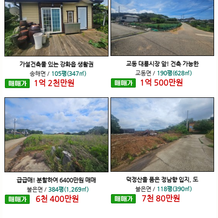
교동 대룡시장 앞! 건축 가능한
가설건축물 있는 강화읍 생활권
교동면
/
190평(628㎡)
송해면
/
105평(347㎡)
1
억
500
만원
1
억
2
천
만원
덕정산을 품은 정남향 입지, 도
급급매! 분할하여 6400만원 매매
불은면
/
118평(390㎡)
불은면
/
384평(1,269㎡)
7
천
80
만원
6
천
400
만원