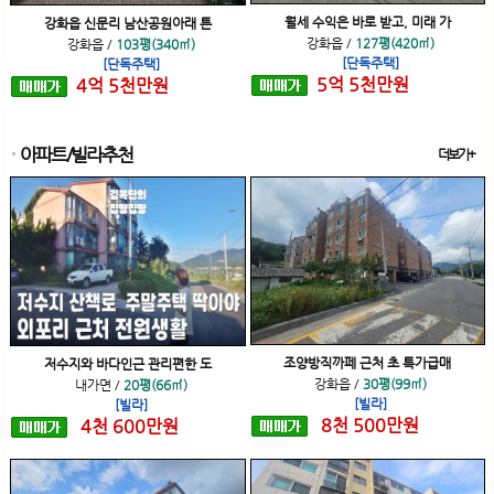
월세 수익은 바로 받고, 미래 가
강화읍 신문리 남산공원아래 튼
강화읍
/
127평(420㎡)
강화읍
/
103평(340㎡)
[단독주택]
[단독주택]
5
억
5
천
만원
4
억
5
천
만원
아파트/빌라추천
더보기+
조양방직까페 근처 초 특가급매
저수지와 바다인근 관리편한 도
강화읍
/
30평(99㎡)
내가면
/
20평(66㎡)
[빌라]
[빌라]
8
천
500
만원
4
천
600
만원