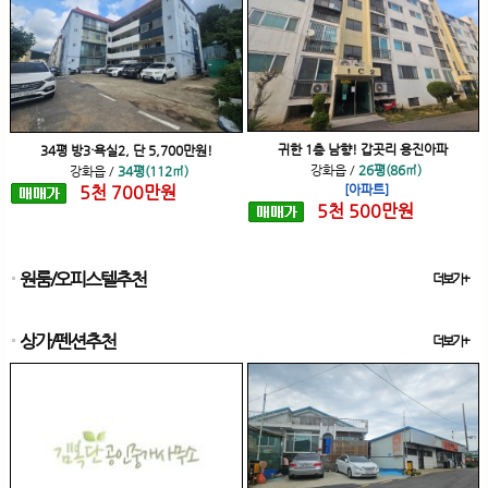
귀한 1층 남향! 갑곳리 용진아파
34평 방3·욕실2, 단 5,700만원!
강화읍
/
26평(86㎡)
강화읍
/
34평(112㎡)
5
천
700
만원
[아파트]
5
천
500
만원
원룸/오피스텔추천
더보기+
상가/펜션추천
더보기+