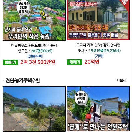
드디어 가격 인하! 강화 양사면
비닐하우스 2동 포함, 취미·농사
양사면
/
5,819평(19,236㎡)
양도면
/
282평(932㎡)
[기타]
[전원주택]
20
억
원
2
억
3
천
500
만원
전원/농가주택추천
더보기+