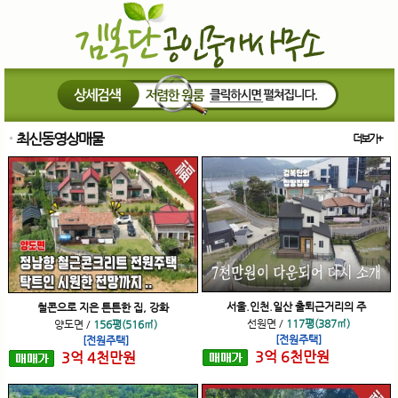
최신동영상매물
더보기+
서울.인천.일산 출퇴근거리의 주
철콘으로 지은 튼튼한 집, 강화
선원면
/
117평(387㎡)
양도면
/
156평(516㎡)
[전원주택]
[전원주택]
3
억
6
천
만원
3
억
4
천
만원