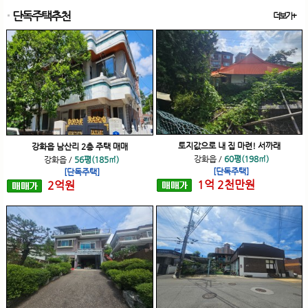
단독주택추천
더보기+
토지값으로 내 집 마련! 서까래
강화읍 남산리 2층 주택 매매
강화읍
/
60평(198㎡)
강화읍
/
56평(185㎡)
[단독주택]
[단독주택]
1
억
2
천
만원
2
억
원