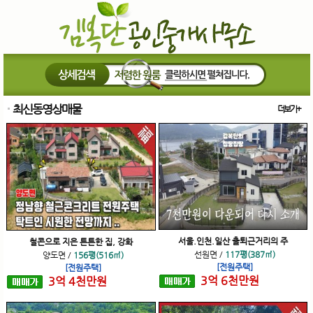
최신동영상매물
더보기+
서울.인천.일산 출퇴근거리의 주
철콘으로 지은 튼튼한 집, 강화
선원면
/
117평(387㎡)
양도면
/
156평(516㎡)
[전원주택]
[전원주택]
3
억
6
천
만원
3
억
4
천
만원