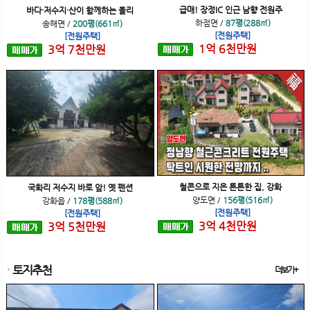
급매! 장정IC 인근 남향 전원주
바다·저수지·산이 함께하는 올리
하점면
/
87평(288㎡)
송해면
/
200평(661㎡)
[전원주택]
[전원주택]
1
억
6
천
만원
3
억
7
천
만원
철콘으로 지은 튼튼한 집, 강화
국화리 저수지 바로 앞! 옛 펜션
양도면
/
156평(516㎡)
강화읍
/
178평(588㎡)
[전원주택]
[전원주택]
3
억
4
천
만원
3
억
5
천
만원
토지추천
더보기+