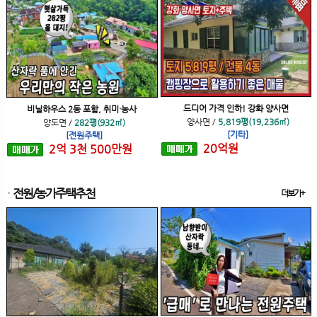
드디어 가격 인하! 강화 양사면
비닐하우스 2동 포함, 취미·농사
양사면
/
5,819평(19,236㎡)
양도면
/
282평(932㎡)
[기타]
[전원주택]
20
억
원
2
억
3
천
500
만원
전원/농가주택추천
더보기+