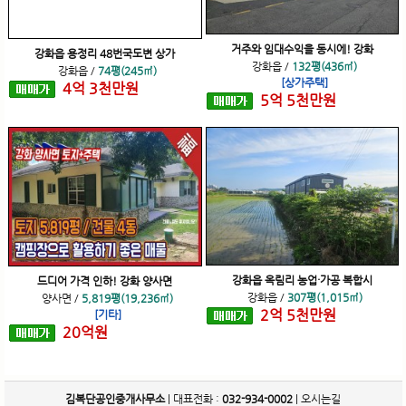
거주와 임대수익을 동시에! 강화
강화읍 용정리 48번국도변 상가
강화읍
/
132평(436㎡)
강화읍
/
74평(245㎡)
[상가주택]
4
억
3
천
만원
5
억
5
천
만원
강화읍 옥림리 농업·가공 복합시
드디어 가격 인하! 강화 양사면
강화읍
/
307평(1,015㎡)
양사면
/
5,819평(19,236㎡)
2
억
5
천
만원
[기타]
20
억
원
김복단공인중개사무소
| 대표전화 :
032-934-0002
|
오시는길