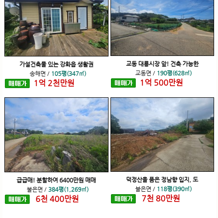
교동 대룡시장 앞! 건축 가능한
가설건축물 있는 강화읍 생활권
교동면
/
190평(628㎡)
송해면
/
105평(347㎡)
1
억
500
만원
1
억
2
천
만원
덕정산을 품은 정남향 입지, 도
급급매! 분할하여 6400만원 매매
불은면
/
118평(390㎡)
불은면
/
384평(1,269㎡)
7
천
80
만원
6
천
400
만원