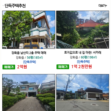
단독주택추천
더보기+
토지값으로 내 집 마련! 서까래
강화읍 남산리 2층 주택 매매
강화읍
/
60평(198㎡)
강화읍
/
56평(185㎡)
[단독주택]
[단독주택]
1
억
2
천
만원
2
억
원