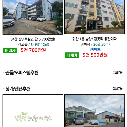
귀한 1층 남향! 갑곳리 용진아파
34평 방3·욕실2, 단 5,700만원!
강화읍
/
26평(86㎡)
강화읍
/
34평(112㎡)
5
천
700
만원
[아파트]
5
천
500
만원
원룸/오피스텔추천
더보기+
상가/펜션추천
더보기+