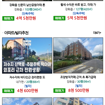
월세 수익은 바로 받고, 미래 가
강화읍 신문리 남산공원아래 튼
강화읍
/
127평(420㎡)
강화읍
/
103평(340㎡)
[단독주택]
[단독주택]
5
억
5
천
만원
4
억
5
천
만원
아파트/빌라추천
더보기+
조양방직까페 근처 초 특가급매
저수지와 바다인근 관리편한 도
강화읍
/
30평(99㎡)
내가면
/
20평(66㎡)
[빌라]
[빌라]
8
천
500
만원
4
천
600
만원