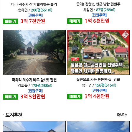
급매! 장정IC 인근 남향 전원주
바다·저수지·산이 함께하는 올리
하점면
/
87평(288㎡)
송해면
/
200평(661㎡)
[전원주택]
[전원주택]
1
억
6
천
만원
3
억
7
천
만원
철콘으로 지은 튼튼한 집, 강화
국화리 저수지 바로 앞! 옛 펜션
양도면
/
156평(516㎡)
강화읍
/
178평(588㎡)
[전원주택]
[전원주택]
3
억
4
천
만원
3
억
5
천
만원
토지추천
더보기+