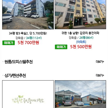
귀한 1층 남향! 갑곳리 용진아파
34평 방3·욕실2, 단 5,700만원!
강화읍
/
26평(86㎡)
강화읍
/
34평(112㎡)
5
천
700
만원
[아파트]
5
천
500
만원
원룸/오피스텔추천
더보기+
상가/펜션추천
더보기+