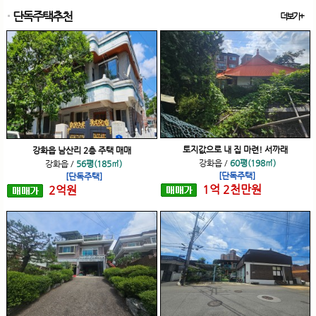
단독주택추천
더보기+
토지값으로 내 집 마련! 서까래
강화읍 남산리 2층 주택 매매
강화읍
/
60평(198㎡)
강화읍
/
56평(185㎡)
[단독주택]
[단독주택]
1
억
2
천
만원
2
억
원