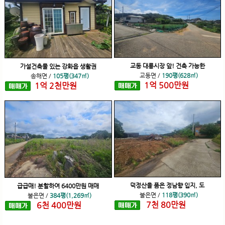
교동 대룡시장 앞! 건축 가능한
가설건축물 있는 강화읍 생활권
교동면
/
190평(628㎡)
송해면
/
105평(347㎡)
1
억
500
만원
1
억
2
천
만원
덕정산을 품은 정남향 입지, 도
급급매! 분할하여 6400만원 매매
불은면
/
118평(390㎡)
불은면
/
384평(1,269㎡)
7
천
80
만원
6
천
400
만원