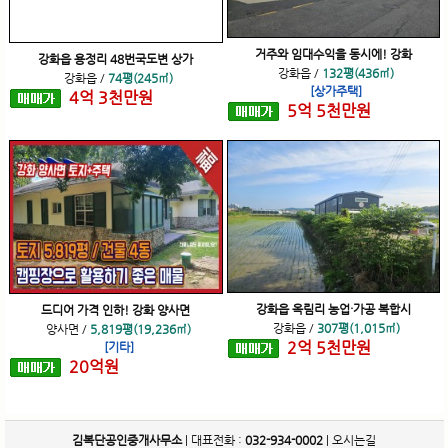
거주와 임대수익을 동시에! 강화
강화읍 용정리 48번국도변 상가
강화읍
/
132평(436㎡)
강화읍
/
74평(245㎡)
[상가주택]
4
억
3
천
만원
5
억
5
천
만원
강화읍 옥림리 농업·가공 복합시
드디어 가격 인하! 강화 양사면
강화읍
/
307평(1,015㎡)
양사면
/
5,819평(19,236㎡)
2
억
5
천
만원
[기타]
20
억
원
김복단공인중개사무소
| 대표전화 :
032-934-0002
|
오시는길