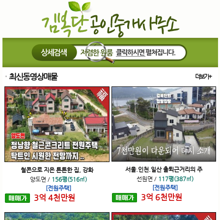
최신동영상매물
더보기+
서울.인천.일산 출퇴근거리의 주
철콘으로 지은 튼튼한 집, 강화
선원면
/
117평(387㎡)
양도면
/
156평(516㎡)
[전원주택]
[전원주택]
3
억
6
천
만원
3
억
4
천
만원