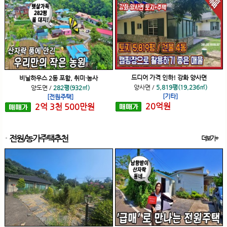
드디어 가격 인하! 강화 양사면
비닐하우스 2동 포함, 취미·농사
양사면
/
5,819평(19,236㎡)
양도면
/
282평(932㎡)
[기타]
[전원주택]
20
억
원
2
억
3
천
500
만원
전원/농가주택추천
더보기+