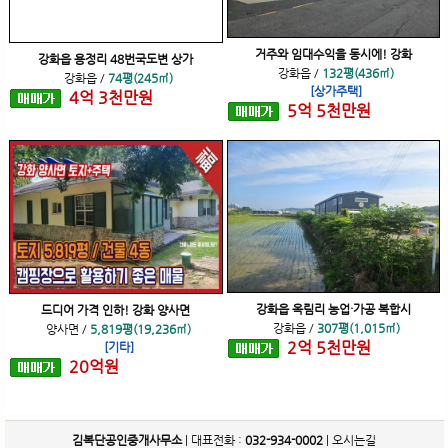
거주와 임대수익을 동시에! 강화
강화읍 용정리 48번국도변 상가
강화읍
/
132평(436㎡)
강화읍
/
74평(245㎡)
[상가주택]
4
억
3
천
만원
5
억
5
천
만원
강화읍 옥림리 농업·가공 복합시
드디어 가격 인하! 강화 양사면
강화읍
/
307평(1,015㎡)
양사면
/
5,819평(19,236㎡)
2
억
5
천
만원
[기타]
20
억
원
김복단공인중개사무소
| 대표전화 :
032-934-0002
|
오시는길