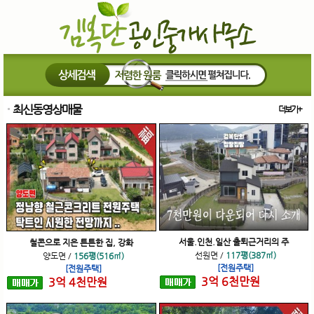
최신동영상매물
더보기+
서울.인천.일산 출퇴근거리의 주
철콘으로 지은 튼튼한 집, 강화
선원면
/
117평(387㎡)
양도면
/
156평(516㎡)
[전원주택]
[전원주택]
3
억
6
천
만원
3
억
4
천
만원