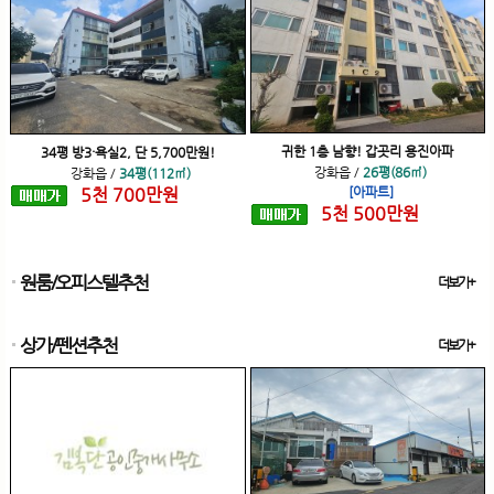
귀한 1층 남향! 갑곳리 용진아파
34평 방3·욕실2, 단 5,700만원!
강화읍
/
26평(86㎡)
강화읍
/
34평(112㎡)
5
천
700
만원
[아파트]
5
천
500
만원
원룸/오피스텔추천
더보기+
상가/펜션추천
더보기+