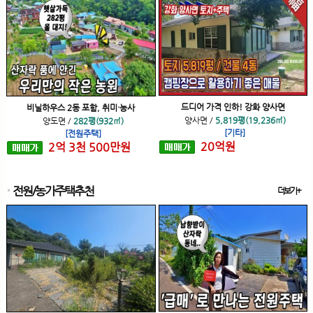
드디어 가격 인하! 강화 양사면
비닐하우스 2동 포함, 취미·농사
양사면
/
5,819평(19,236㎡)
양도면
/
282평(932㎡)
[기타]
[전원주택]
20
억
원
2
억
3
천
500
만원
전원/농가주택추천
더보기+