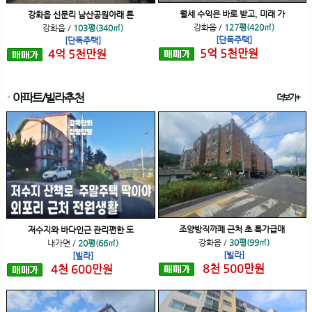
월세 수익은 바로 받고, 미래 가
강화읍 신문리 남산공원아래 튼
강화읍
/
127평(420㎡)
강화읍
/
103평(340㎡)
[단독주택]
[단독주택]
5
억
5
천
만원
4
억
5
천
만원
아파트/빌라추천
더보기+
조양방직까페 근처 초 특가급매
저수지와 바다인근 관리편한 도
강화읍
/
30평(99㎡)
내가면
/
20평(66㎡)
[빌라]
[빌라]
8
천
500
만원
4
천
600
만원