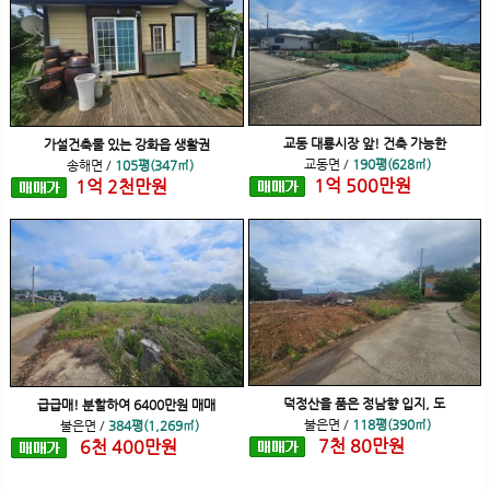
교동 대룡시장 앞! 건축 가능한
가설건축물 있는 강화읍 생활권
교동면
/
190평(628㎡)
송해면
/
105평(347㎡)
1
억
500
만원
1
억
2
천
만원
덕정산을 품은 정남향 입지, 도
급급매! 분할하여 6400만원 매매
불은면
/
118평(390㎡)
불은면
/
384평(1,269㎡)
7
천
80
만원
6
천
400
만원