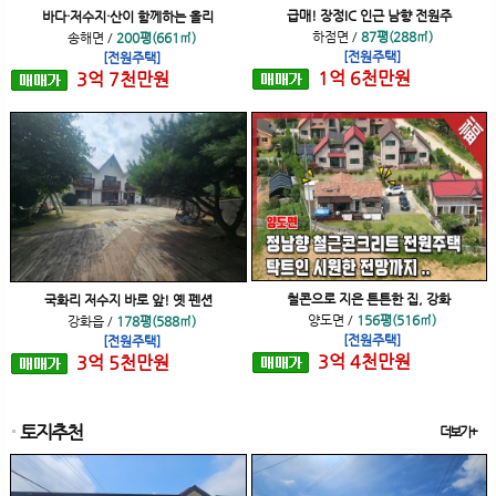
급매! 장정IC 인근 남향 전원주
바다·저수지·산이 함께하는 올리
하점면
/
87평(288㎡)
송해면
/
200평(661㎡)
[전원주택]
[전원주택]
1
억
6
천
만원
3
억
7
천
만원
철콘으로 지은 튼튼한 집, 강화
국화리 저수지 바로 앞! 옛 펜션
양도면
/
156평(516㎡)
강화읍
/
178평(588㎡)
[전원주택]
[전원주택]
3
억
4
천
만원
3
억
5
천
만원
토지추천
더보기+