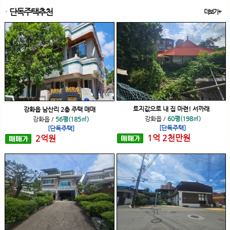
단독주택추천
더보기+
토지값으로 내 집 마련! 서까래
강화읍 남산리 2층 주택 매매
강화읍
/
60평(198㎡)
강화읍
/
56평(185㎡)
[단독주택]
[단독주택]
1
억
2
천
만원
2
억
원