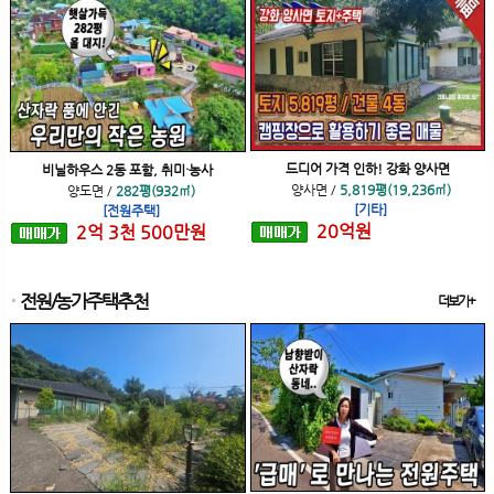
드디어 가격 인하! 강화 양사면
비닐하우스 2동 포함, 취미·농사
양사면
/
5,819평(19,236㎡)
양도면
/
282평(932㎡)
[기타]
[전원주택]
20
억
원
2
억
3
천
500
만원
전원/농가주택추천
더보기+