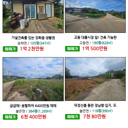
교동 대룡시장 앞! 건축 가능한
가설건축물 있는 강화읍 생활권
교동면
/
190평(628㎡)
송해면
/
105평(347㎡)
1
억
500
만원
1
억
2
천
만원
덕정산을 품은 정남향 입지, 도
급급매! 분할하여 6400만원 매매
불은면
/
118평(390㎡)
불은면
/
384평(1,269㎡)
7
천
80
만원
6
천
400
만원