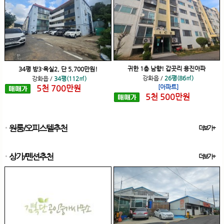
귀한 1층 남향! 갑곳리 용진아파
34평 방3·욕실2, 단 5,700만원!
강화읍
/
26평(86㎡)
강화읍
/
34평(112㎡)
5
천
700
만원
[아파트]
5
천
500
만원
원룸/오피스텔추천
더보기+
상가/펜션추천
더보기+