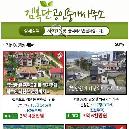
최신동영상매물
더보기+
서울.인천.일산 출퇴근거리의 주
철콘으로 지은 튼튼한 집, 강화
선원면
/
117평(387㎡)
양도면
/
156평(516㎡)
[전원주택]
[전원주택]
3
억
6
천
만원
3
억
4
천
만원