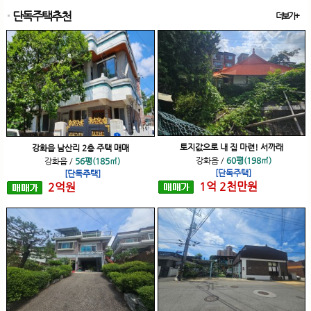
단독주택추천
더보기+
토지값으로 내 집 마련! 서까래
강화읍 남산리 2층 주택 매매
강화읍
/
60평(198㎡)
강화읍
/
56평(185㎡)
[단독주택]
[단독주택]
1
억
2
천
만원
2
억
원