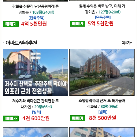
월세 수익은 바로 받고, 미래 가
강화읍 신문리 남산공원아래 튼
강화읍
/
127평(420㎡)
강화읍
/
103평(340㎡)
[단독주택]
[단독주택]
5
억
5
천
만원
4
억
5
천
만원
아파트/빌라추천
더보기+
조양방직까페 근처 초 특가급매
저수지와 바다인근 관리편한 도
강화읍
/
30평(99㎡)
내가면
/
20평(66㎡)
[빌라]
[빌라]
8
천
500
만원
4
천
600
만원