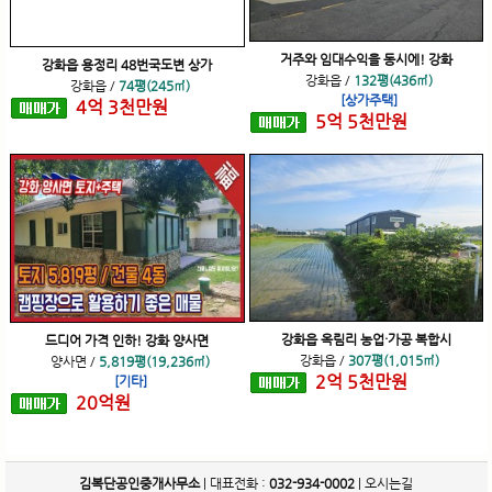
거주와 임대수익을 동시에! 강화
강화읍 용정리 48번국도변 상가
강화읍
/
132평(436㎡)
강화읍
/
74평(245㎡)
[상가주택]
4
억
3
천
만원
5
억
5
천
만원
강화읍 옥림리 농업·가공 복합시
드디어 가격 인하! 강화 양사면
강화읍
/
307평(1,015㎡)
양사면
/
5,819평(19,236㎡)
2
억
5
천
만원
[기타]
20
억
원
김복단공인중개사무소
| 대표전화 :
032-934-0002
|
오시는길