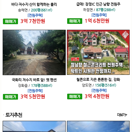
급매! 장정IC 인근 남향 전원주
바다·저수지·산이 함께하는 올리
하점면
/
87평(288㎡)
송해면
/
200평(661㎡)
[전원주택]
[전원주택]
1
억
6
천
만원
3
억
7
천
만원
철콘으로 지은 튼튼한 집, 강화
국화리 저수지 바로 앞! 옛 펜션
양도면
/
156평(516㎡)
강화읍
/
178평(588㎡)
[전원주택]
[전원주택]
3
억
4
천
만원
3
억
5
천
만원
토지추천
더보기+