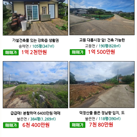
교동 대룡시장 앞! 건축 가능한
가설건축물 있는 강화읍 생활권
교동면
/
190평(628㎡)
송해면
/
105평(347㎡)
1
억
500
만원
1
억
2
천
만원
덕정산을 품은 정남향 입지, 도
급급매! 분할하여 6400만원 매매
불은면
/
118평(390㎡)
불은면
/
384평(1,269㎡)
7
천
80
만원
6
천
400
만원