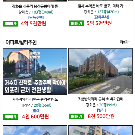
월세 수익은 바로 받고, 미래 가
강화읍 신문리 남산공원아래 튼
강화읍
/
127평(420㎡)
강화읍
/
103평(340㎡)
[단독주택]
[단독주택]
5
억
5
천
만원
4
억
5
천
만원
아파트/빌라추천
더보기+
조양방직까페 근처 초 특가급매
저수지와 바다인근 관리편한 도
강화읍
/
30평(99㎡)
내가면
/
20평(66㎡)
[빌라]
[빌라]
8
천
500
만원
4
천
600
만원