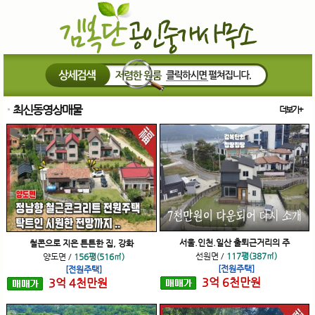
최신동영상매물
더보기+
서울.인천.일산 출퇴근거리의 주
철콘으로 지은 튼튼한 집, 강화
선원면
/
117평(387㎡)
양도면
/
156평(516㎡)
[전원주택]
[전원주택]
3
억
6
천
만원
3
억
4
천
만원