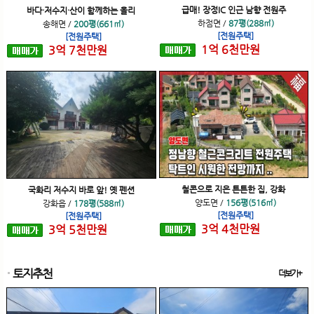
급매! 장정IC 인근 남향 전원주
바다·저수지·산이 함께하는 올리
하점면
/
87평(288㎡)
송해면
/
200평(661㎡)
[전원주택]
[전원주택]
1
억
6
천
만원
3
억
7
천
만원
철콘으로 지은 튼튼한 집, 강화
국화리 저수지 바로 앞! 옛 펜션
양도면
/
156평(516㎡)
강화읍
/
178평(588㎡)
[전원주택]
[전원주택]
3
억
4
천
만원
3
억
5
천
만원
토지추천
더보기+