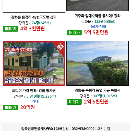
거주와 임대수익을 동시에! 강화
강화읍 용정리 48번국도변 상가
강화읍
/
132평(436㎡)
강화읍
/
74평(245㎡)
[상가주택]
4
억
3
천
만원
5
억
5
천
만원
강화읍 옥림리 농업·가공 복합시
드디어 가격 인하! 강화 양사면
강화읍
/
307평(1,015㎡)
양사면
/
5,819평(19,236㎡)
2
억
5
천
만원
[기타]
20
억
원
김복단공인중개사무소
| 대표전화 :
032-934-0002
|
오시는길