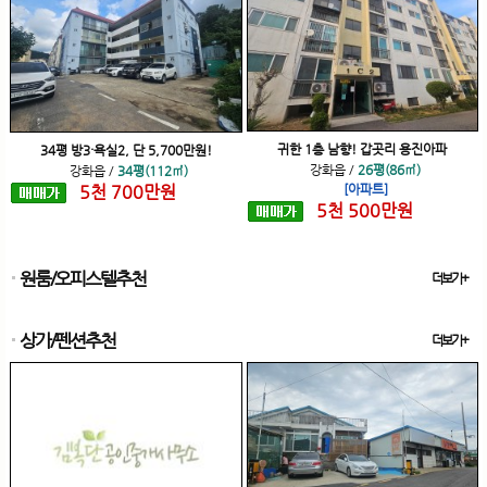
귀한 1층 남향! 갑곳리 용진아파
34평 방3·욕실2, 단 5,700만원!
강화읍
/
26평(86㎡)
강화읍
/
34평(112㎡)
5
천
700
만원
[아파트]
5
천
500
만원
원룸/오피스텔추천
더보기+
상가/펜션추천
더보기+