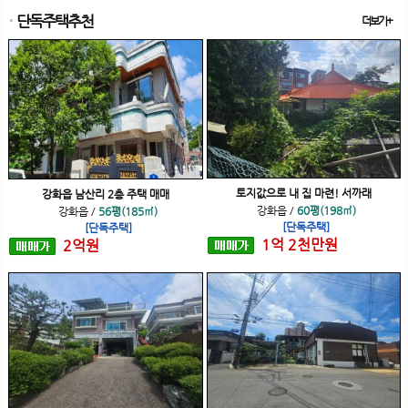
단독주택추천
더보기+
토지값으로 내 집 마련! 서까래
강화읍 남산리 2층 주택 매매
강화읍
/
60평(198㎡)
강화읍
/
56평(185㎡)
[단독주택]
[단독주택]
1
억
2
천
만원
2
억
원