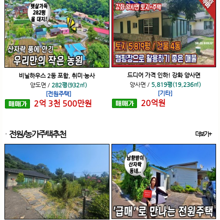
드디어 가격 인하! 강화 양사면
비닐하우스 2동 포함, 취미·농사
양사면
/
5,819평(19,236㎡)
양도면
/
282평(932㎡)
[기타]
[전원주택]
20
억
원
2
억
3
천
500
만원
전원/농가주택추천
더보기+