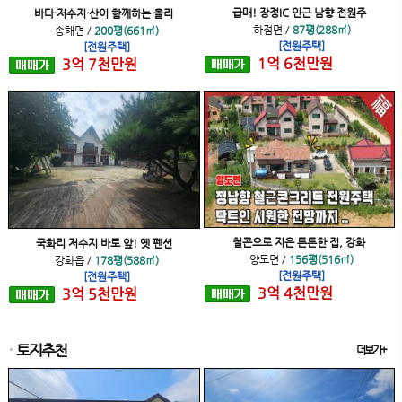
급매! 장정IC 인근 남향 전원주
바다·저수지·산이 함께하는 올리
하점면
/
87평(288㎡)
송해면
/
200평(661㎡)
[전원주택]
[전원주택]
1
억
6
천
만원
3
억
7
천
만원
철콘으로 지은 튼튼한 집, 강화
국화리 저수지 바로 앞! 옛 펜션
양도면
/
156평(516㎡)
강화읍
/
178평(588㎡)
[전원주택]
[전원주택]
3
억
4
천
만원
3
억
5
천
만원
토지추천
더보기+