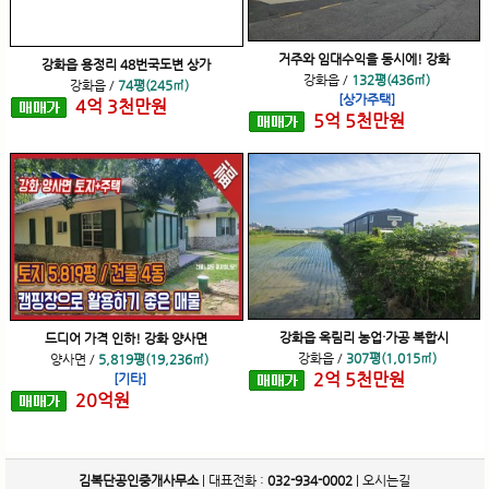
거주와 임대수익을 동시에! 강화
강화읍 용정리 48번국도변 상가
강화읍
/
132평(436㎡)
강화읍
/
74평(245㎡)
[상가주택]
4
억
3
천
만원
5
억
5
천
만원
강화읍 옥림리 농업·가공 복합시
드디어 가격 인하! 강화 양사면
강화읍
/
307평(1,015㎡)
양사면
/
5,819평(19,236㎡)
2
억
5
천
만원
[기타]
20
억
원
김복단공인중개사무소
| 대표전화 :
032-934-0002
|
오시는길