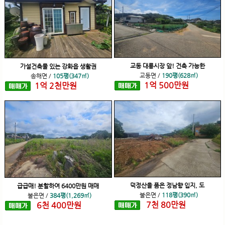
교동 대룡시장 앞! 건축 가능한
가설건축물 있는 강화읍 생활권
교동면
/
190평(628㎡)
송해면
/
105평(347㎡)
1
억
500
만원
1
억
2
천
만원
덕정산을 품은 정남향 입지, 도
급급매! 분할하여 6400만원 매매
불은면
/
118평(390㎡)
불은면
/
384평(1,269㎡)
7
천
80
만원
6
천
400
만원