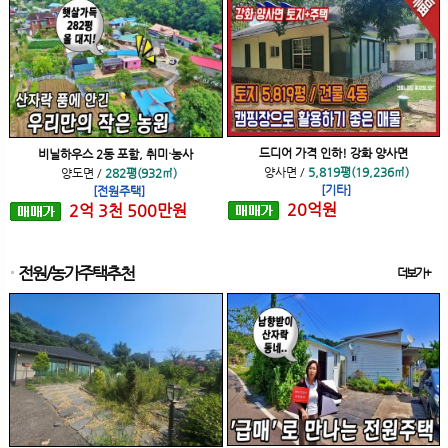
드디어 가격 인하! 강화 양사면
비닐하우스 2동 포함, 취미·농사
양사면
/
5,819평(19,236㎡)
양도면
/
282평(932㎡)
[기타]
[전원주택]
20
억
원
2
억
3
천
500
만원
전원/농가주택추천
더보기+