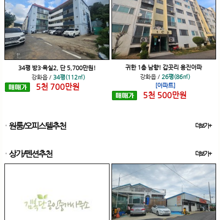
귀한 1층 남향! 갑곳리 용진아파
34평 방3·욕실2, 단 5,700만원!
강화읍
/
26평(86㎡)
강화읍
/
34평(112㎡)
5
천
700
만원
[아파트]
5
천
500
만원
원룸/오피스텔추천
더보기+
상가/펜션추천
더보기+