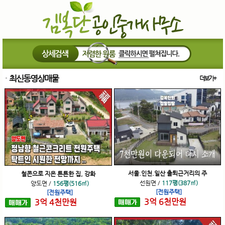
최신동영상매물
더보기+
서울.인천.일산 출퇴근거리의 주
철콘으로 지은 튼튼한 집, 강화
선원면
/
117평(387㎡)
양도면
/
156평(516㎡)
[전원주택]
[전원주택]
3
억
6
천
만원
3
억
4
천
만원