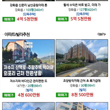
월세 수익은 바로 받고, 미래 가
강화읍 신문리 남산공원아래 튼
강화읍
/
127평(420㎡)
강화읍
/
103평(340㎡)
[단독주택]
[단독주택]
5
억
5
천
만원
4
억
5
천
만원
아파트/빌라추천
더보기+
조양방직까페 근처 초 특가급매
저수지와 바다인근 관리편한 도
강화읍
/
30평(99㎡)
내가면
/
20평(66㎡)
[빌라]
[빌라]
8
천
500
만원
4
천
600
만원