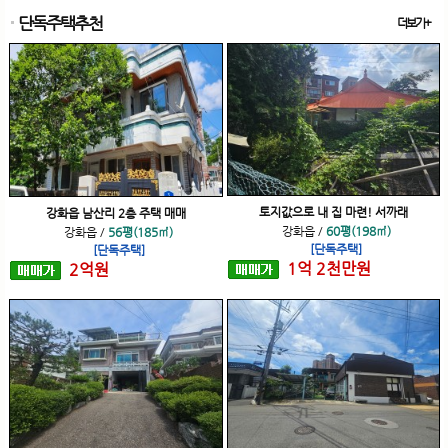
단독주택추천
더보기+
토지값으로 내 집 마련! 서까래
강화읍 남산리 2층 주택 매매
강화읍
/
60평(198㎡)
강화읍
/
56평(185㎡)
[단독주택]
[단독주택]
1
억
2
천
만원
2
억
원