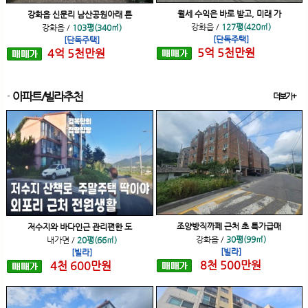
월세 수익은 바로 받고, 미래 가
강화읍 신문리 남산공원아래 튼
강화읍
/
127평(420㎡)
강화읍
/
103평(340㎡)
[단독주택]
[단독주택]
5
억
5
천
만원
4
억
5
천
만원
아파트/빌라추천
더보기+
조양방직까페 근처 초 특가급매
저수지와 바다인근 관리편한 도
강화읍
/
30평(99㎡)
내가면
/
20평(66㎡)
[빌라]
[빌라]
8
천
500
만원
4
천
600
만원