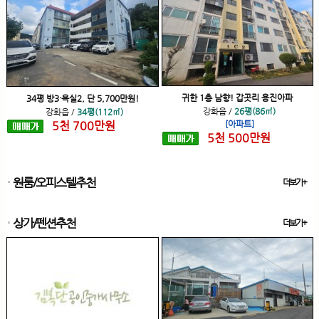
귀한 1층 남향! 갑곳리 용진아파
34평 방3·욕실2, 단 5,700만원!
강화읍
/
26평(86㎡)
강화읍
/
34평(112㎡)
5
천
700
만원
[아파트]
5
천
500
만원
원룸/오피스텔추천
더보기+
상가/펜션추천
더보기+