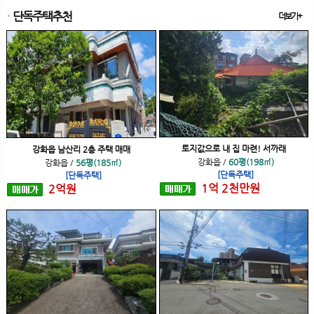
단독주택추천
더보기+
토지값으로 내 집 마련! 서까래
강화읍 남산리 2층 주택 매매
강화읍
/
60평(198㎡)
강화읍
/
56평(185㎡)
[단독주택]
[단독주택]
1
억
2
천
만원
2
억
원