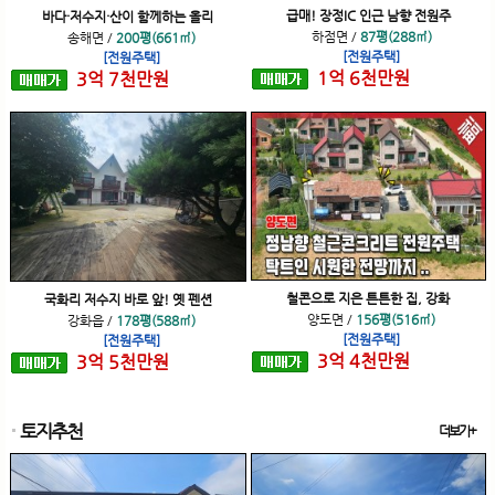
급매! 장정IC 인근 남향 전원주
바다·저수지·산이 함께하는 올리
하점면
/
87평(288㎡)
송해면
/
200평(661㎡)
[전원주택]
[전원주택]
1
억
6
천
만원
3
억
7
천
만원
철콘으로 지은 튼튼한 집, 강화
국화리 저수지 바로 앞! 옛 펜션
양도면
/
156평(516㎡)
강화읍
/
178평(588㎡)
[전원주택]
[전원주택]
3
억
4
천
만원
3
억
5
천
만원
토지추천
더보기+