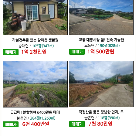
교동 대룡시장 앞! 건축 가능한
가설건축물 있는 강화읍 생활권
교동면
/
190평(628㎡)
송해면
/
105평(347㎡)
1
억
500
만원
1
억
2
천
만원
덕정산을 품은 정남향 입지, 도
급급매! 분할하여 6400만원 매매
불은면
/
118평(390㎡)
불은면
/
384평(1,269㎡)
7
천
80
만원
6
천
400
만원