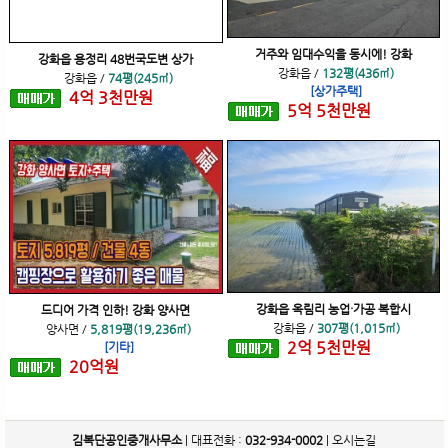
거주와 임대수익을 동시에! 강화
강화읍 용정리 48번국도변 상가
강화읍
/
132평(436㎡)
강화읍
/
74평(245㎡)
[상가주택]
4
억
3
천
만원
5
억
5
천
만원
강화읍 옥림리 농업·가공 복합시
드디어 가격 인하! 강화 양사면
강화읍
/
307평(1,015㎡)
양사면
/
5,819평(19,236㎡)
2
억
5
천
만원
[기타]
20
억
원
김복단공인중개사무소
| 대표전화 :
032-934-0002
|
오시는길