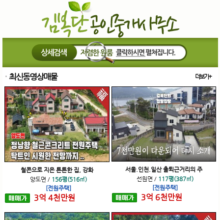
최신동영상매물
더보기+
서울.인천.일산 출퇴근거리의 주
철콘으로 지은 튼튼한 집, 강화
선원면
/
117평(387㎡)
양도면
/
156평(516㎡)
[전원주택]
[전원주택]
3
억
6
천
만원
3
억
4
천
만원