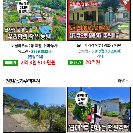
드디어 가격 인하! 강화 양사면
비닐하우스 2동 포함, 취미·농사
양사면
/
5,819평(19,236㎡)
양도면
/
282평(932㎡)
[기타]
[전원주택]
20
억
원
2
억
3
천
500
만원
전원/농가주택추천
더보기+