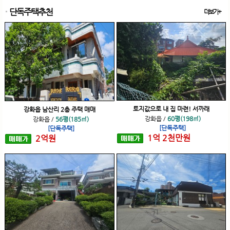
단독주택추천
더보기+
토지값으로 내 집 마련! 서까래
강화읍 남산리 2층 주택 매매
강화읍
/
60평(198㎡)
강화읍
/
56평(185㎡)
[단독주택]
[단독주택]
1
억
2
천
만원
2
억
원