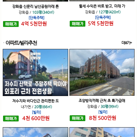
월세 수익은 바로 받고, 미래 가
강화읍 신문리 남산공원아래 튼
강화읍
/
127평(420㎡)
강화읍
/
103평(340㎡)
[단독주택]
[단독주택]
5
억
5
천
만원
4
억
5
천
만원
아파트/빌라추천
더보기+
조양방직까페 근처 초 특가급매
저수지와 바다인근 관리편한 도
강화읍
/
30평(99㎡)
내가면
/
20평(66㎡)
[빌라]
[빌라]
8
천
500
만원
4
천
600
만원