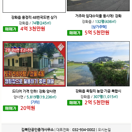
거주와 임대수익을 동시에! 강화
강화읍 용정리 48번국도변 상가
강화읍
/
132평(436㎡)
강화읍
/
74평(245㎡)
[상가주택]
4
억
3
천
만원
5
억
5
천
만원
강화읍 옥림리 농업·가공 복합시
드디어 가격 인하! 강화 양사면
강화읍
/
307평(1,015㎡)
양사면
/
5,819평(19,236㎡)
2
억
5
천
만원
[기타]
20
억
원
김복단공인중개사무소
| 대표전화 :
032-934-0002
|
오시는길