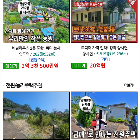
드디어 가격 인하! 강화 양사면
비닐하우스 2동 포함, 취미·농사
양사면
/
5,819평(19,236㎡)
양도면
/
282평(932㎡)
[기타]
[전원주택]
20
억
원
2
억
3
천
500
만원
전원/농가주택추천
더보기+