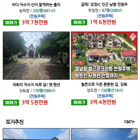
급매! 장정IC 인근 남향 전원주
바다·저수지·산이 함께하는 올리
하점면
/
87평(288㎡)
송해면
/
200평(661㎡)
[전원주택]
[전원주택]
1
억
6
천
만원
3
억
7
천
만원
철콘으로 지은 튼튼한 집, 강화
국화리 저수지 바로 앞! 옛 펜션
양도면
/
156평(516㎡)
강화읍
/
178평(588㎡)
[전원주택]
[전원주택]
3
억
4
천
만원
3
억
5
천
만원
토지추천
더보기+