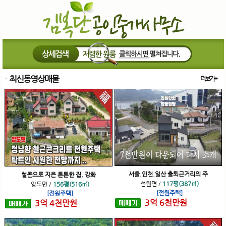
최신동영상매물
더보기+
서울.인천.일산 출퇴근거리의 주
철콘으로 지은 튼튼한 집, 강화
선원면
/
117평(387㎡)
양도면
/
156평(516㎡)
[전원주택]
[전원주택]
3
억
6
천
만원
3
억
4
천
만원