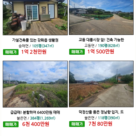
교동 대룡시장 앞! 건축 가능한
가설건축물 있는 강화읍 생활권
교동면
/
190평(628㎡)
송해면
/
105평(347㎡)
1
억
500
만원
1
억
2
천
만원
덕정산을 품은 정남향 입지, 도
급급매! 분할하여 6400만원 매매
불은면
/
118평(390㎡)
불은면
/
384평(1,269㎡)
7
천
80
만원
6
천
400
만원