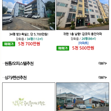
귀한 1층 남향! 갑곳리 용진아파
34평 방3·욕실2, 단 5,700만원!
강화읍
/
26평(86㎡)
강화읍
/
34평(112㎡)
5
천
700
만원
[아파트]
5
천
500
만원
원룸/오피스텔추천
더보기+
상가/펜션추천
더보기+