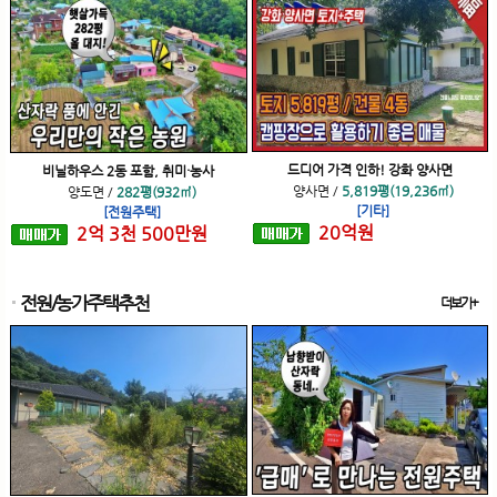
드디어 가격 인하! 강화 양사면
비닐하우스 2동 포함, 취미·농사
양사면
/
5,819평(19,236㎡)
양도면
/
282평(932㎡)
[기타]
[전원주택]
20
억
원
2
억
3
천
500
만원
전원/농가주택추천
더보기+