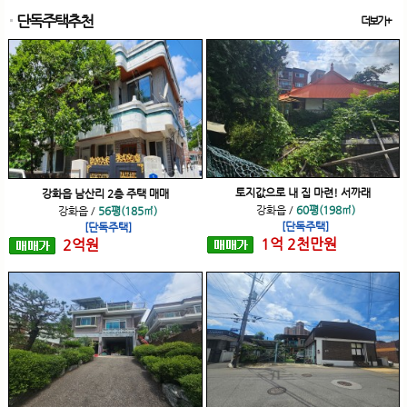
단독주택추천
더보기+
토지값으로 내 집 마련! 서까래
강화읍 남산리 2층 주택 매매
강화읍
/
60평(198㎡)
강화읍
/
56평(185㎡)
[단독주택]
[단독주택]
1
억
2
천
만원
2
억
원