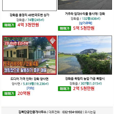
거주와 임대수익을 동시에! 강화
강화읍 용정리 48번국도변 상가
강화읍
/
132평(436㎡)
강화읍
/
74평(245㎡)
[상가주택]
4
억
3
천
만원
5
억
5
천
만원
강화읍 옥림리 농업·가공 복합시
드디어 가격 인하! 강화 양사면
강화읍
/
307평(1,015㎡)
양사면
/
5,819평(19,236㎡)
2
억
5
천
만원
[기타]
20
억
원
김복단공인중개사무소
| 대표전화 :
032-934-0002
|
오시는길