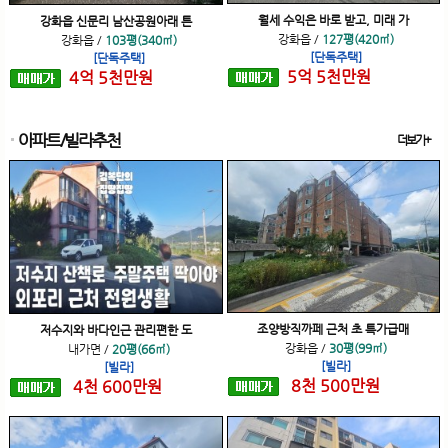
월세 수익은 바로 받고, 미래 가
강화읍 신문리 남산공원아래 튼
강화읍
/
127평(420㎡)
강화읍
/
103평(340㎡)
[단독주택]
[단독주택]
5
억
5
천
만원
4
억
5
천
만원
아파트/빌라추천
더보기+
조양방직까페 근처 초 특가급매
저수지와 바다인근 관리편한 도
강화읍
/
30평(99㎡)
내가면
/
20평(66㎡)
[빌라]
[빌라]
8
천
500
만원
4
천
600
만원