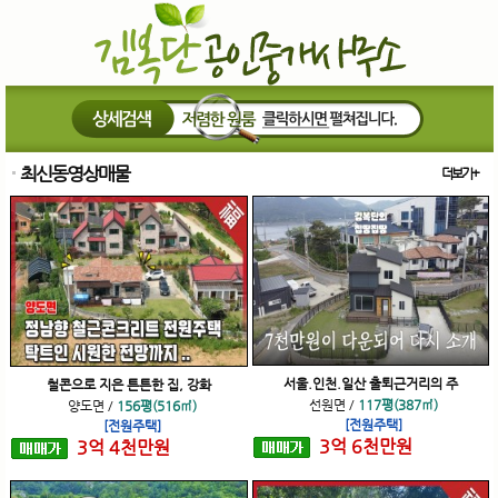
최신동영상매물
더보기+
서울.인천.일산 출퇴근거리의 주
철콘으로 지은 튼튼한 집, 강화
선원면
/
117평(387㎡)
양도면
/
156평(516㎡)
[전원주택]
[전원주택]
3
억
6
천
만원
3
억
4
천
만원