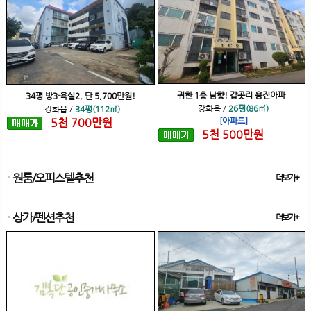
귀한 1층 남향! 갑곳리 용진아파
34평 방3·욕실2, 단 5,700만원!
강화읍
/
26평(86㎡)
강화읍
/
34평(112㎡)
5
천
700
만원
[아파트]
5
천
500
만원
원룸/오피스텔추천
더보기+
상가/펜션추천
더보기+