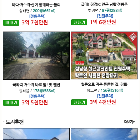
급매! 장정IC 인근 남향 전원주
바다·저수지·산이 함께하는 올리
하점면
/
87평(288㎡)
송해면
/
200평(661㎡)
[전원주택]
[전원주택]
1
억
6
천
만원
3
억
7
천
만원
철콘으로 지은 튼튼한 집, 강화
국화리 저수지 바로 앞! 옛 펜션
양도면
/
156평(516㎡)
강화읍
/
178평(588㎡)
[전원주택]
[전원주택]
3
억
4
천
만원
3
억
5
천
만원
토지추천
더보기+