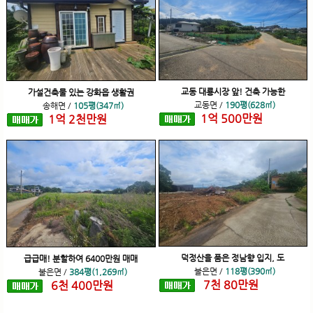
교동 대룡시장 앞! 건축 가능한
가설건축물 있는 강화읍 생활권
교동면
/
190평(628㎡)
송해면
/
105평(347㎡)
1
억
500
만원
1
억
2
천
만원
덕정산을 품은 정남향 입지, 도
급급매! 분할하여 6400만원 매매
불은면
/
118평(390㎡)
불은면
/
384평(1,269㎡)
7
천
80
만원
6
천
400
만원