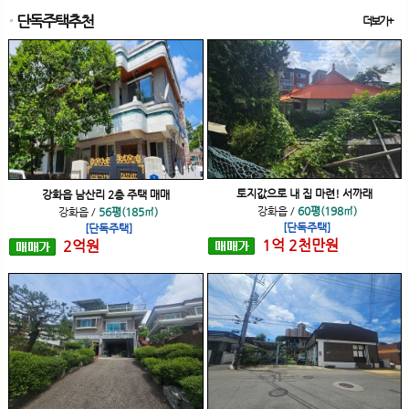
단독주택추천
더보기+
토지값으로 내 집 마련! 서까래
강화읍 남산리 2층 주택 매매
강화읍
/
60평(198㎡)
강화읍
/
56평(185㎡)
[단독주택]
[단독주택]
1
억
2
천
만원
2
억
원