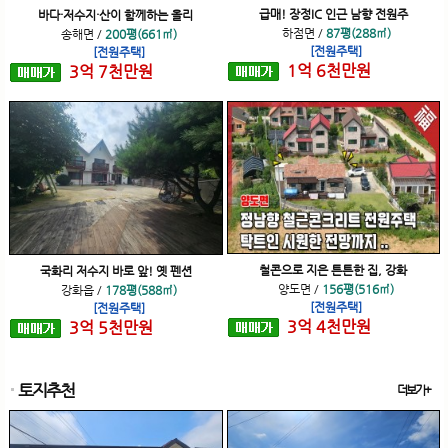
급매! 장정IC 인근 남향 전원주
바다·저수지·산이 함께하는 올리
하점면
/
87평(288㎡)
송해면
/
200평(661㎡)
[전원주택]
[전원주택]
1
억
6
천
만원
3
억
7
천
만원
철콘으로 지은 튼튼한 집, 강화
국화리 저수지 바로 앞! 옛 펜션
양도면
/
156평(516㎡)
강화읍
/
178평(588㎡)
[전원주택]
[전원주택]
3
억
4
천
만원
3
억
5
천
만원
토지추천
더보기+