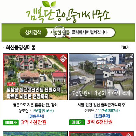
최신동영상매물
더보기+
서울.인천.일산 출퇴근거리의 주
철콘으로 지은 튼튼한 집, 강화
선원면
/
117평(387㎡)
양도면
/
156평(516㎡)
[전원주택]
[전원주택]
3
억
6
천
만원
3
억
4
천
만원