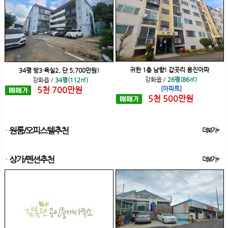
귀한 1층 남향! 갑곳리 용진아파
34평 방3·욕실2, 단 5,700만원!
강화읍
/
26평(86㎡)
강화읍
/
34평(112㎡)
5
천
700
만원
[아파트]
5
천
500
만원
원룸/오피스텔추천
더보기+
상가/펜션추천
더보기+