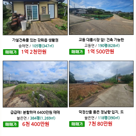
교동 대룡시장 앞! 건축 가능한
가설건축물 있는 강화읍 생활권
교동면
/
190평(628㎡)
송해면
/
105평(347㎡)
1
억
500
만원
1
억
2
천
만원
덕정산을 품은 정남향 입지, 도
급급매! 분할하여 6400만원 매매
불은면
/
118평(390㎡)
불은면
/
384평(1,269㎡)
7
천
80
만원
6
천
400
만원