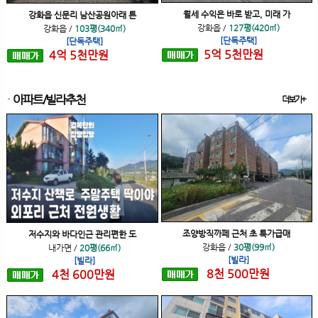
월세 수익은 바로 받고, 미래 가
강화읍 신문리 남산공원아래 튼
강화읍
/
127평(420㎡)
강화읍
/
103평(340㎡)
[단독주택]
[단독주택]
5
억
5
천
만원
4
억
5
천
만원
아파트/빌라추천
더보기+
조양방직까페 근처 초 특가급매
저수지와 바다인근 관리편한 도
강화읍
/
30평(99㎡)
내가면
/
20평(66㎡)
[빌라]
[빌라]
8
천
500
만원
4
천
600
만원