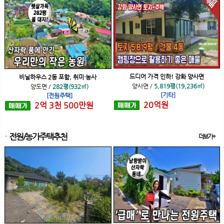
드디어 가격 인하! 강화 양사면
비닐하우스 2동 포함, 취미·농사
양사면
/
5,819평(19,236㎡)
양도면
/
282평(932㎡)
[기타]
[전원주택]
20
억
원
2
억
3
천
500
만원
전원/농가주택추천
더보기+