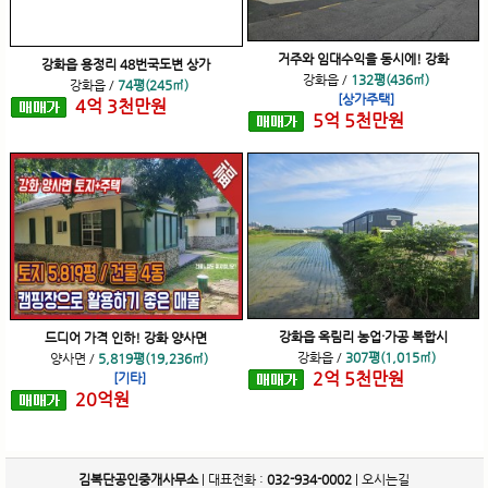
거주와 임대수익을 동시에! 강화
강화읍 용정리 48번국도변 상가
강화읍
/
132평(436㎡)
강화읍
/
74평(245㎡)
[상가주택]
4
억
3
천
만원
5
억
5
천
만원
강화읍 옥림리 농업·가공 복합시
드디어 가격 인하! 강화 양사면
강화읍
/
307평(1,015㎡)
양사면
/
5,819평(19,236㎡)
2
억
5
천
만원
[기타]
20
억
원
김복단공인중개사무소
| 대표전화 :
032-934-0002
|
오시는길