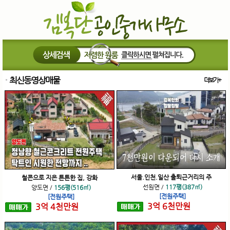
최신동영상매물
더보기+
서울.인천.일산 출퇴근거리의 주
철콘으로 지은 튼튼한 집, 강화
선원면
/
117평(387㎡)
양도면
/
156평(516㎡)
[전원주택]
[전원주택]
3
억
6
천
만원
3
억
4
천
만원