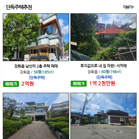
단독주택추천
더보기+
토지값으로 내 집 마련! 서까래
강화읍 남산리 2층 주택 매매
강화읍
/
60평(198㎡)
강화읍
/
56평(185㎡)
[단독주택]
[단독주택]
1
억
2
천
만원
2
억
원