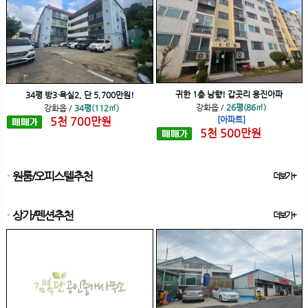
귀한 1층 남향! 갑곳리 용진아파
34평 방3·욕실2, 단 5,700만원!
강화읍
/
26평(86㎡)
강화읍
/
34평(112㎡)
5
천
700
만원
[아파트]
5
천
500
만원
원룸/오피스텔추천
더보기+
상가/펜션추천
더보기+