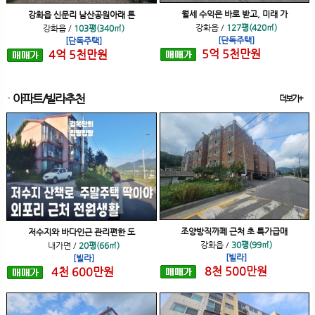
월세 수익은 바로 받고, 미래 가
강화읍 신문리 남산공원아래 튼
강화읍
/
127평(420㎡)
강화읍
/
103평(340㎡)
[단독주택]
[단독주택]
5
억
5
천
만원
4
억
5
천
만원
아파트/빌라추천
더보기+
조양방직까페 근처 초 특가급매
저수지와 바다인근 관리편한 도
강화읍
/
30평(99㎡)
내가면
/
20평(66㎡)
[빌라]
[빌라]
8
천
500
만원
4
천
600
만원