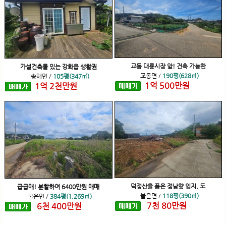
교동 대룡시장 앞! 건축 가능한
가설건축물 있는 강화읍 생활권
교동면
/
190평(628㎡)
송해면
/
105평(347㎡)
1
억
500
만원
1
억
2
천
만원
덕정산을 품은 정남향 입지, 도
급급매! 분할하여 6400만원 매매
불은면
/
118평(390㎡)
불은면
/
384평(1,269㎡)
7
천
80
만원
6
천
400
만원