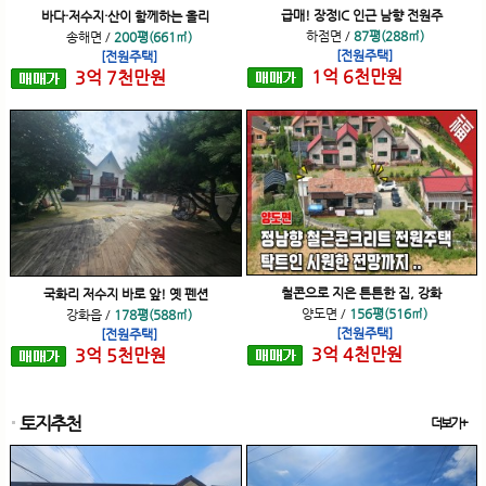
급매! 장정IC 인근 남향 전원주
바다·저수지·산이 함께하는 올리
하점면
/
87평(288㎡)
송해면
/
200평(661㎡)
[전원주택]
[전원주택]
1
억
6
천
만원
3
억
7
천
만원
철콘으로 지은 튼튼한 집, 강화
국화리 저수지 바로 앞! 옛 펜션
양도면
/
156평(516㎡)
강화읍
/
178평(588㎡)
[전원주택]
[전원주택]
3
억
4
천
만원
3
억
5
천
만원
토지추천
더보기+