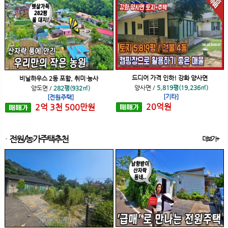
드디어 가격 인하! 강화 양사면
비닐하우스 2동 포함, 취미·농사
양사면
/
5,819평(19,236㎡)
양도면
/
282평(932㎡)
[기타]
[전원주택]
20
억
원
2
억
3
천
500
만원
전원/농가주택추천
더보기+