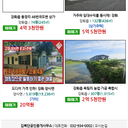
거주와 임대수익을 동시에! 강화
강화읍 용정리 48번국도변 상가
강화읍
/
132평(436㎡)
강화읍
/
74평(245㎡)
[상가주택]
4
억
3
천
만원
5
억
5
천
만원
강화읍 옥림리 농업·가공 복합시
드디어 가격 인하! 강화 양사면
강화읍
/
307평(1,015㎡)
양사면
/
5,819평(19,236㎡)
2
억
5
천
만원
[기타]
20
억
원
김복단공인중개사무소
| 대표전화 :
032-934-0002
|
오시는길