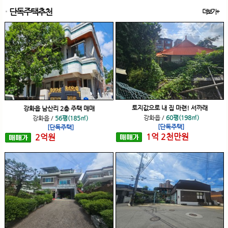
단독주택추천
더보기+
토지값으로 내 집 마련! 서까래
강화읍 남산리 2층 주택 매매
강화읍
/
60평(198㎡)
강화읍
/
56평(185㎡)
[단독주택]
[단독주택]
1
억
2
천
만원
2
억
원