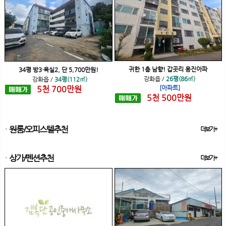
귀한 1층 남향! 갑곳리 용진아파
34평 방3·욕실2, 단 5,700만원!
강화읍
/
26평(86㎡)
강화읍
/
34평(112㎡)
5
천
700
만원
[아파트]
5
천
500
만원
원룸/오피스텔추천
더보기+
상가/펜션추천
더보기+