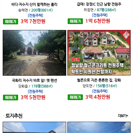
급매! 장정IC 인근 남향 전원주
바다·저수지·산이 함께하는 올리
하점면
/
87평(288㎡)
송해면
/
200평(661㎡)
[전원주택]
[전원주택]
1
억
6
천
만원
3
억
7
천
만원
철콘으로 지은 튼튼한 집, 강화
국화리 저수지 바로 앞! 옛 펜션
양도면
/
156평(516㎡)
강화읍
/
178평(588㎡)
[전원주택]
[전원주택]
3
억
4
천
만원
3
억
5
천
만원
토지추천
더보기+