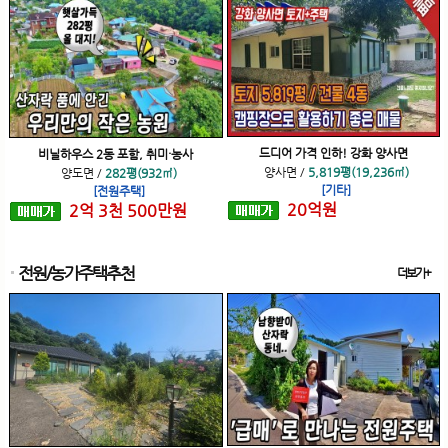
드디어 가격 인하! 강화 양사면
비닐하우스 2동 포함, 취미·농사
양사면
/
5,819평(19,236㎡)
양도면
/
282평(932㎡)
[기타]
[전원주택]
20
억
원
2
억
3
천
500
만원
전원/농가주택추천
더보기+