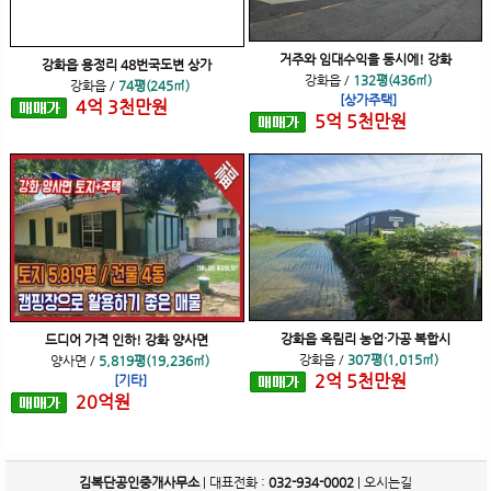
거주와 임대수익을 동시에! 강화
강화읍 용정리 48번국도변 상가
강화읍
/
132평(436㎡)
강화읍
/
74평(245㎡)
[상가주택]
4
억
3
천
만원
5
억
5
천
만원
강화읍 옥림리 농업·가공 복합시
드디어 가격 인하! 강화 양사면
강화읍
/
307평(1,015㎡)
양사면
/
5,819평(19,236㎡)
2
억
5
천
만원
[기타]
20
억
원
김복단공인중개사무소
| 대표전화 :
032-934-0002
|
오시는길