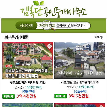
최신동영상매물
더보기+
서울.인천.일산 출퇴근거리의 주
철콘으로 지은 튼튼한 집, 강화
선원면
/
117평(387㎡)
양도면
/
156평(516㎡)
[전원주택]
[전원주택]
3
억
6
천
만원
3
억
4
천
만원