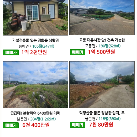
교동 대룡시장 앞! 건축 가능한
가설건축물 있는 강화읍 생활권
교동면
/
190평(628㎡)
송해면
/
105평(347㎡)
1
억
500
만원
1
억
2
천
만원
덕정산을 품은 정남향 입지, 도
급급매! 분할하여 6400만원 매매
불은면
/
118평(390㎡)
불은면
/
384평(1,269㎡)
7
천
80
만원
6
천
400
만원