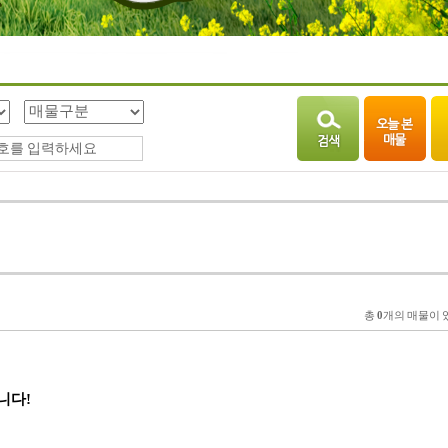
총
0
개의 매물이 
니다!