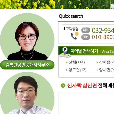
전체(
114
)
강화읍(
2
양도면(
12
)
양사면(
9
산자락 삼산면
전체매