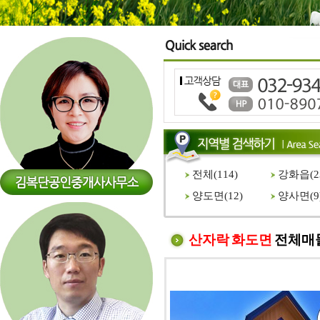
전체(
114
)
강화읍(
2
양도면(
12
)
양사면(
9
산자락 화도면
전체매