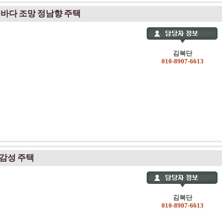
쪽바다 조망 정남향 주택
김복단
010-8907-6613
프감성 주택
김복단
010-8907-6613