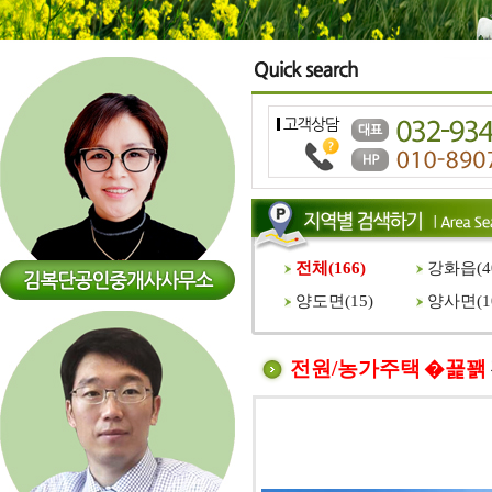
전체(
166
)
강화읍(
4
양도면(
15
)
양사면(
1
전원/농가주택 �꾩꽭