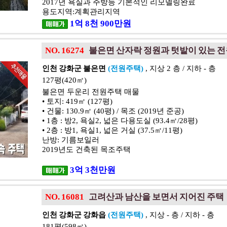
2017년 욕실과 주방등 기본적인 리모델링완료
용도지역:계획관리지역
1
억
8
천
900
만원
NO. 16274
불은면 산자락 정원과 텃밭이 있는 
인천 강화군 불은면
(전원주택)
, 지상 2 층 / 지하 - 층
127평(420㎡)
불은면 두운리 전원주택 매물
• 토지: 419㎡ (127평)
• 건물: 130.9㎡ (40평) / 목조 (2019년 준공)
• 1층 : 방2, 욕실2, 넓은 다용도실 (93.4㎡/28평)
• 2층 : 방1, 욕실1, 넓은 거실 (37.5㎡/11평)
난방: 기름보일러
2019년도 건축된 목조주택
3
억
3
천
만원
NO. 16081
고려산과 남산을 보면서 지어진 주택
인천 강화군 강화읍
(전원주택)
, 지상 - 층 / 지하 - 층
181평(598㎡)