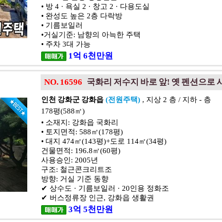
• 방 4 · 욕실 2 · 창고 2 · 다용도실
• 완성도 높은 2층 다락방
• 기름보일러
•거실기준: 남향의 아늑한 주택
• 주차 3대 가능
1
억
6
천
만원
NO. 16596
국화리 저수지 바로 앞! 옛 펜션으로
인천 강화군 강화읍
(전원주택)
, 지상 2 층 / 지하 - 층
178평(588㎡)
• 소재지: 강화읍 국화리
• 토지면적: 588㎡(178평)
• 대지 474㎡(143평)+도로 114㎡(34평)
건물면적: 196.8㎡(60평)
사용승인: 2005년
구조: 철근콘크리트조
방향: 거실 기준 동향
✔ 상수도 · 기름보일러 · 20인용 정화조
✔ 버스정류장 인근, 강화읍 생활권
3
억
5
천
만원