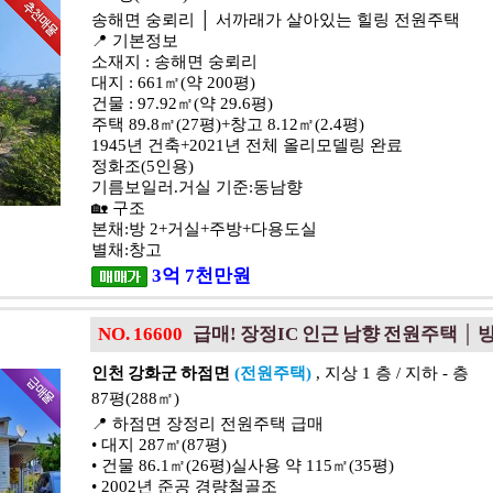
송해면 숭뢰리 │ 서까래가 살아있는 힐링 전원주택
📍 기본정보
소재지 : 송해면 숭뢰리
대지 : 661㎡(약 200평)
건물 : 97.92㎡(약 29.6평)
주택 89.8㎡(27평)+창고 8.12㎡(2.4평)
1945년 건축+2021년 전체 올리모델링 완료
정화조(5인용)
기름보일러.거실 기준:동남향
🏡 구조
본채:방 2+거실+주방+다용도실
별채:창고
3
억
7
천
만원
NO. 16600
급매! 장정IC 인근 남향 전원주택 │ 
인천 강화군 하점면
(전원주택)
, 지상 1 층 / 지하 - 층
87평(288㎡)
📍 하점면 장정리 전원주택 급매
• 대지 287㎡(87평)
• 건물 86.1㎡(26평)실사용 약 115㎡(35평)
• 2002년 준공 경량철골조