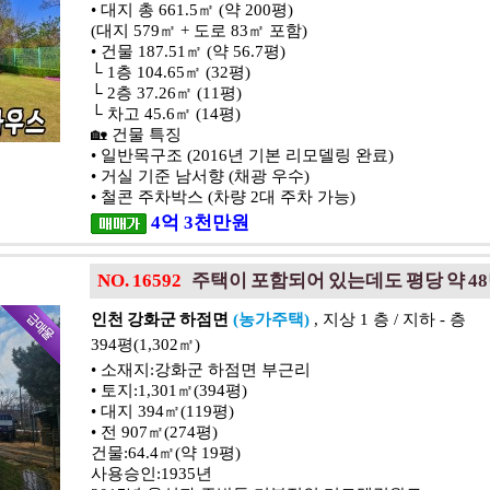
• 대지 총 661.5㎡ (약 200평)
(대지 579㎡ + 도로 83㎡ 포함)
• 건물 187.51㎡ (약 56.7평)
└ 1층 104.65㎡ (32평)
└ 2층 37.26㎡ (11평)
└ 차고 45.6㎡ (14평)
🏡 건물 특징
• 일반목구조 (2016년 기본 리모델링 완료)
• 거실 기준 남서향 (채광 우수)
• 철콘 주차박스 (차량 2대 주차 가능)
4
억
3
천
만원
NO. 16592
주택이 포함되어 있는데도 평당 약 48
인천 강화군 하점면
(농가주택)
, 지상 1 층 / 지하 - 층
394평(1,302㎡)
• 소재지:강화군 하점면 부근리
• 토지:1,301㎡(394평)
• 대지 394㎡(119평)
• 전 907㎡(274평)
건물:64.4㎡(약 19평)
사용승인:1935년