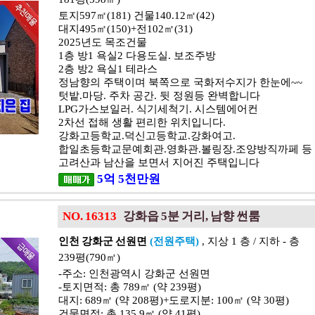
토지597㎡(181) 건물140.12㎡(42)
대지495㎡(150)+전102㎡(31)
2025년도 목조건물
1층 방1 욕실2 다용도실. 보조주방
2층 방2 욕실1 테라스
정남향의 주택이며 북쪽으로 국화저수지가 한눈에~~
텃밭.마당. 주차 공간. 뒷 정원등 완벽합니다
LPG가스보일러. 식기세척기. 시스템에어컨
2차선 접해 생활 편리한 위치입니다.
강화고등학교.덕신고등학교.강화여고.
합일초등학교문예회관.영화관.볼링장.조양방직까페 등
고려산과 남산을 보면서 지어진 주택입니다
5
억
5
천
만원
NO. 16313
강화읍 5분 거리, 남향 썬룸
인천 강화군 선원면
(전원주택)
, 지상 1 층 / 지하 - 층
239평(790㎡)
-주소: 인천광역시 강화군 선원면
-토지면적: 총 789㎡ (약 239평)
대지: 689㎡ (약 208평)+도로지분: 100㎡ (약 30평)
건물면적: 총 135.9㎡ (약 41평)