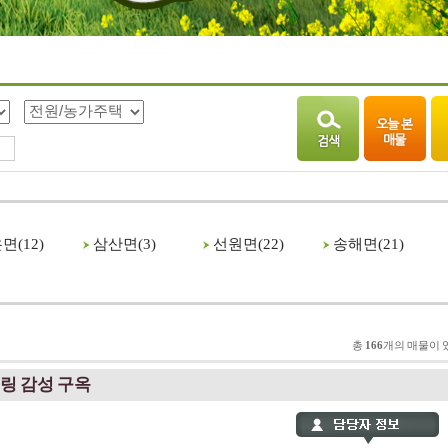
면(
12
)
삼산면(
3
)
선원면(
22
)
송해면(
21
)
총
166
개의 매물이 
링 감성 구옥