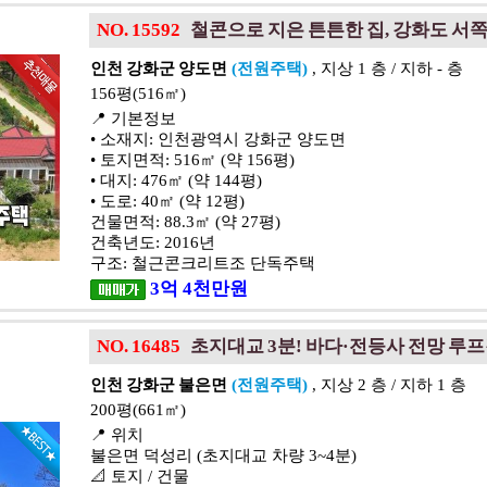
NO. 15592
철콘으로 지은 튼튼한 집, 강화도 서
인천 강화군 양도면
(전원주택)
, 지상 1 층 / 지하 - 층
156평(516㎡)
📍 기본정보
• 소재지: 인천광역시 강화군 양도면
• 토지면적: 516㎡ (약 156평)
• 대지: 476㎡ (약 144평)
• 도로: 40㎡ (약 12평)
건물면적: 88.3㎡ (약 27평)
건축년도: 2016년
구조: 철근콘크리트조 단독주택
3
억
4
천
만원
NO. 16485
초지대교 3분! 바다·전등사 전망 루
인천 강화군 불은면
(전원주택)
, 지상 2 층 / 지하 1 층
200평(661㎡)
📍 위치
불은면 덕성리 (초지대교 차량 3~4분)
📐 토지 / 건물