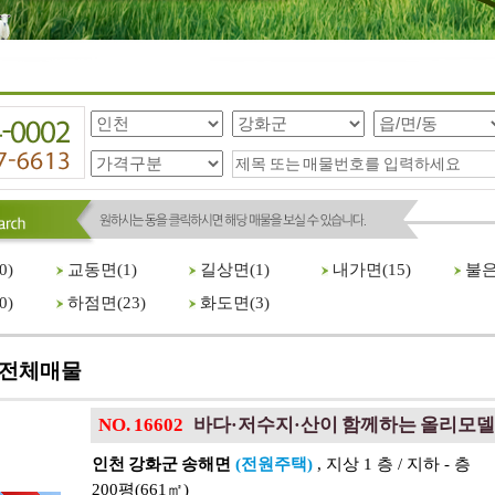
0
)
교동면(
1
)
길상면(
1
)
내가면(
15
)
불은
0
)
하점면(
23
)
화도면(
3
)
전체매물
NO. 16602
바다·저수지·산이 함께하는 올리모델
인천 강화군 송해면
(전원주택)
, 지상 1 층 / 지하 - 층
200평(661㎡)