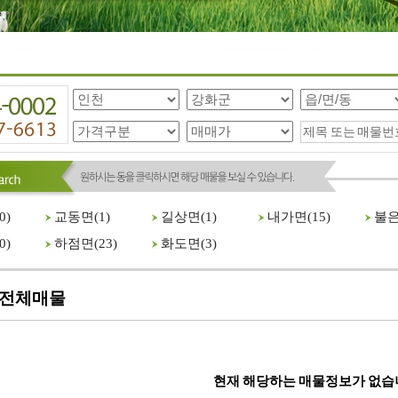
0
)
교동면(
1
)
길상면(
1
)
내가면(
15
)
불은
0
)
하점면(
23
)
화도면(
3
)
전체매물
현재 해당하는 매물정보가 없습