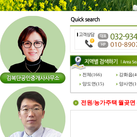
전체(
166
)
강화읍(
4
양도면(
15
)
양사면(
1
전원/농가주택 월곶면