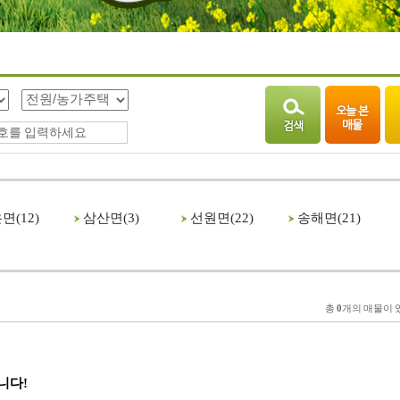
면(
12
)
삼산면(
3
)
선원면(
22
)
송해면(
21
)
총
0
개의 매물이 
니다!