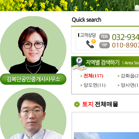
전체(
157
)
강화읍(
2
양도면(
11
)
양사면(
1
토지
전체매물