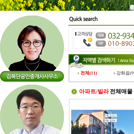
전체(
11
)
강화읍(
9
아파트/빌라
전체매물