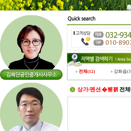
전체(
12
)
강화읍(
3
상가/펜션 �붿꽭
전체