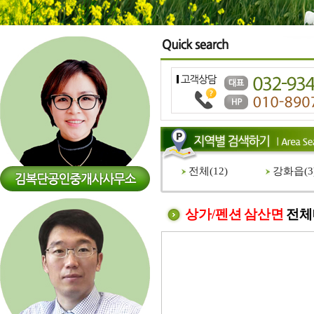
전체(
12
)
강화읍(
3
상가/펜션 삼산면
전체