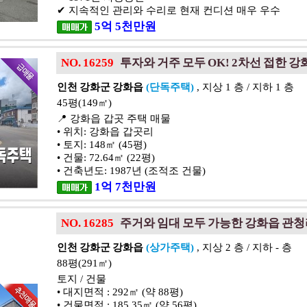
✔ 지속적인 관리와 수리로 현재 컨디션 매우 우수
5
억
5
천
만원
NO. 16259
투자와 거주 모두 OK! 2차선 접한 강
인천 강화군 강화읍
(단독주택)
, 지상 1 층 / 지하 1 층
45평(149㎡)
📍 강화읍 갑곳 주택 매물
• 위치: 강화읍 갑곳리
• 토지: 148㎡ (45평)
• 건물: 72.64㎡ (22평)
• 건축년도: 1987년 (조적조 건물)
1
억
7
천
만원
NO. 16285
주거와 임대 모두 가능한 강화읍 관
인천 강화군 강화읍
(상가주택)
, 지상 2 층 / 지하 - 층
88평(291㎡)
토지 / 건물
• 대지면적 : 292㎡ (약 88평)
• 건물면적 : 185.35㎡ (약 56평)