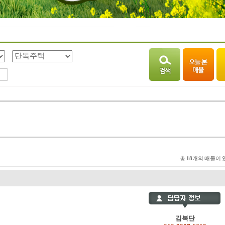
총
18
개의 매물이 
김복단