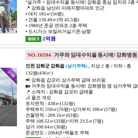
"실거주 + 임대수익을 동시에! 강화읍 중심 입지의 2층 
📍 강화읍 남산리 미래지향아파트 인근
• 대지 185㎡(56평)
• 건물 150.49㎡(약 45.5평)
• 1980년 준공 연와조 2층 주택
• 도시가스 보일러거실기준:남향
2
억
원
NO. 16594
거주와 임대수익을 동시에! 강화병원
인천 강화군 강화읍
(상가주택)
, 지상 2 층 / 지하 - 층
132평(436㎡)
📢 강화읍 갑곳리 상가주택 급매 브리핑
🏡 거주와 임대수익을 동시에! 강화병원 옆 상가주택 
📍 소재지 : 강화읍 갑곳리 급매물
📐 물건 개요
토지면적 : 438㎡(132평)
주택부지 250㎡(76평)+상가부지 188㎡(57평)
건물면적 : 209.16㎡(63평)
주택 108.52㎡(33평)+지하 23.5㎡(7평)
상가 100.64㎡(30평)
준공연도 : 2004년+벽돌조 주택