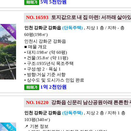
5
억
5
천
만원
NO. 16593
토지값으로 내 집 마련! 서까래 살아
인천 강화군 강화읍
(단독주택)
, 지상 1 층 / 지하 - 층
60평(198㎡)
인천시 강화군 강화읍
■ 매물 개요
• 대지:198㎡ (약 60평)
• 건물:35.8㎡ (약 11평)
• 구조:1935년식 목조주택
• 구성:방 2 · 욕실 1
• 방향:거실 기준 서향
• 상수도 및 도시가스 인입 완료
1
억
2
천
만원
NO. 16220
강화읍 신문리 남산공원아래 튼튼한 
인천 강화군 강화읍
(단독주택)
, 지상 2 층 / 지하 1 층
103평(340㎡)
📌 기본 정보