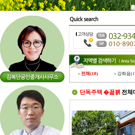
전체(
18
)
강화읍(
1
단독주택 �꾩꽭
전체