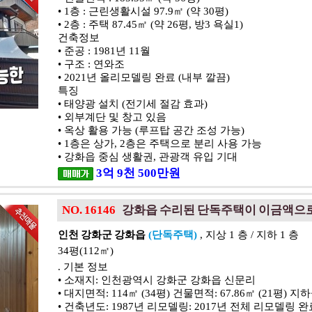
• 1층 : 근린생활시설 97.9㎡ (약 30평)
• 2층 : 주택 87.45㎡ (약 26평, 방3 욕실1)
건축정보
• 준공 : 1981년 11월
• 구조 : 연와조
• 2021년 올리모델링 완료 (내부 깔끔)
특징
• 태양광 설치 (전기세 절감 효과)
• 외부계단 및 창고 있음
• 옥상 활용 가능 (루프탑 공간 조성 가능)
• 1층은 상가, 2층은 주택으로 분리 사용 가능
• 강화읍 중심 생활권, 관광객 유입 기대
3
억
9
천
500
만원
NO. 16146
강화읍 수리된 단독주택이 이금액으
인천 강화군 강화읍
(단독주택)
, 지상 1 층 / 지하 1 층
34평(112㎡)
. 기본 정보
• 소재지: 인천광역시 강화군 강화읍 신문리
• 대지면적: 114㎡ (34평) 건물면적: 67.86㎡ (21평) 지하
• 건축년도: 1987년 리모델링: 2017년 전체 리모델링 완