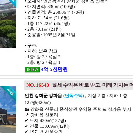
• 소재지: 인천광역시 강화군 강화읍 신문리
• 대지면적: 330㎡ (100평)
• 건물면적: 총 258.86㎡ (78평)
- 지하 71.54㎡ (21.6평)
- 1층 117.22㎡ (35.4평)
- 2층 70.1㎡ (21평)
• 준공일: 1995년 8월 31일
• 구조:
- 지하: 넓은 창고
- 1층: 방 2 / 욕실 2
- 2층: 방 2 / 욕실 1
4
억
5
천
만원
NO. 16543
월세 수익은 바로 받고, 미래 가치는
인천 강화군 강화읍
(단독주택)
, 지상 2 층 / 지하 1 층
127평(420㎡)
🏡 강화읍 신문리 중심상권 수익형 주택 & 상가용 부지
📍 강화읍 신문리
✔ 토지 420㎡(127평)
✔ 건물 138.69㎡(42평)
✔ 1971년 사용승인