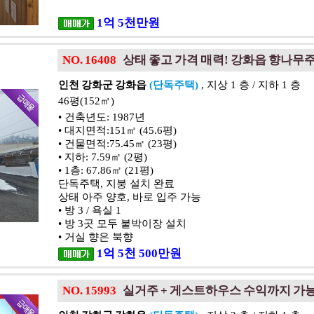
1
억
5
천
만원
NO. 16408
상태 좋고 가격 매력! 강화읍 향나무
인천 강화군 강화읍
(단독주택)
, 지상 1 층 / 지하 1 층
46평(152㎡)
• 건축년도: 1987년
• 대지면적:151㎡ (45.6평)
• 건물면적:75.45㎡ (23평)
• 지하: 7.59㎡ (2평)
• 1층: 67.86㎡ (21평)
단독주택, 지붕 설치 완료
상태 아주 양호, 바로 입주 가능
• 방 3 / 욕실 1
• 방 3곳 모두 붙박이장 설치
• 거실 향은 북향
1
억
5
천
500
만원
NO. 15993
실거주 + 게스트하우스 수익까지 가능