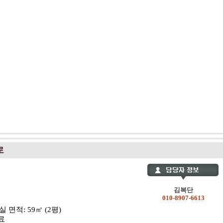
로
김복단
010-8907-6613
실 면적: 59㎡ (2평)
료