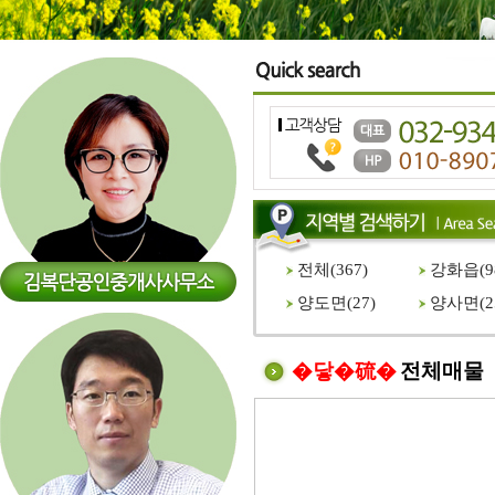
전체(
367
)
강화읍(
9
양도면(
27
)
양사면(
2
�닿�硫�
전체매물