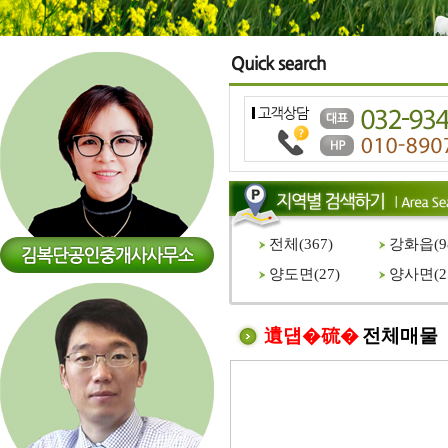
전체(
367
)
강화읍(
9
양도면(
27
)
양사면(
2
遺덉�硫�
전체매물