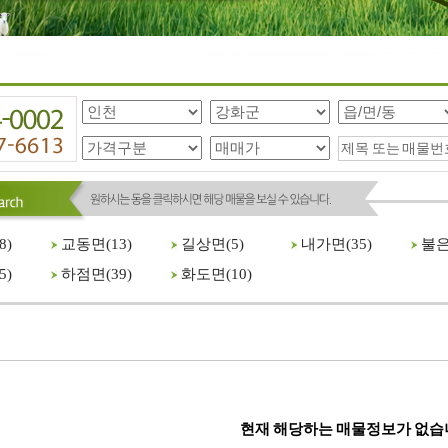
8
)
교동면(
13
)
길상면(
5
)
내가면(
35
)
불은
5
)
하점면(
39
)
화도면(
10
)
현재 해당하는 매물정보가 없습