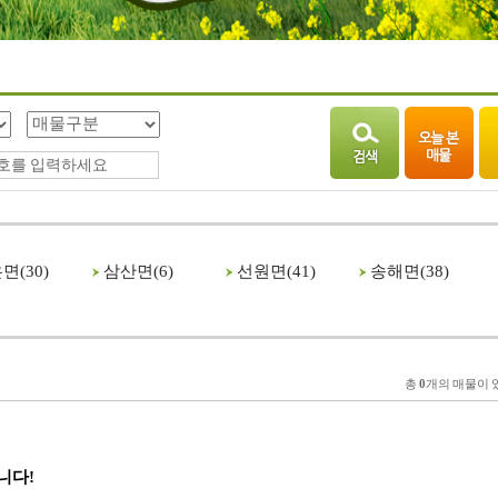
면(
30
)
삼산면(
6
)
선원면(
41
)
송해면(
38
)
총
0
개의 매물이 
니다!