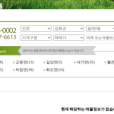
8
)
교동면(
13
)
길상면(
5
)
내가면(
35
)
불은
5
)
하점면(
39
)
화도면(
10
)
현재 해당하는 매물정보가 없습