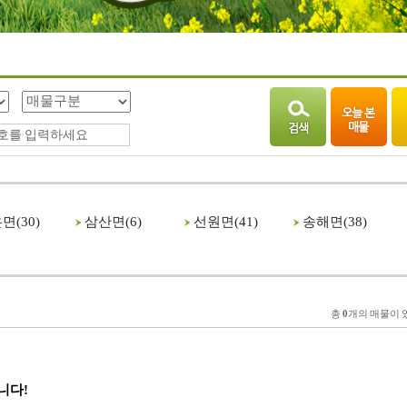
면(
30
)
삼산면(
6
)
선원면(
41
)
송해면(
38
)
총
0
개의 매물이 
니다!