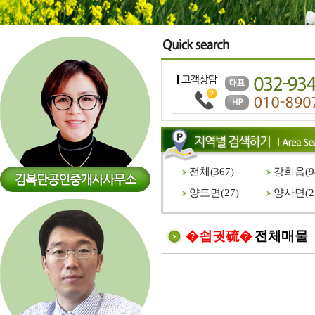
전체(
367
)
강화읍(
9
양도면(
27
)
양사면(
2
�쇱궛硫�
전체매물