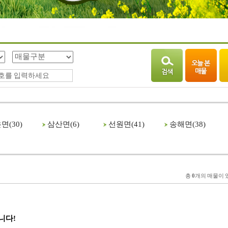
면(
30
)
삼산면(
6
)
선원면(
41
)
송해면(
38
)
총
0
개의 매물이 
니다!