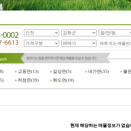
8
)
교동면(
13
)
길상면(
5
)
내가면(
35
)
불은
5
)
하점면(
39
)
화도면(
10
)
현재 해당하는 매물정보가 없습