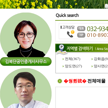
전체(
367
)
강화읍(
9
양도면(
27
)
양사면(
2
�쒕룄硫�
전체매물