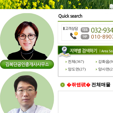
전체(
367
)
강화읍(
9
양도면(
27
)
양사면(
2
�좎썝硫�
전체매물