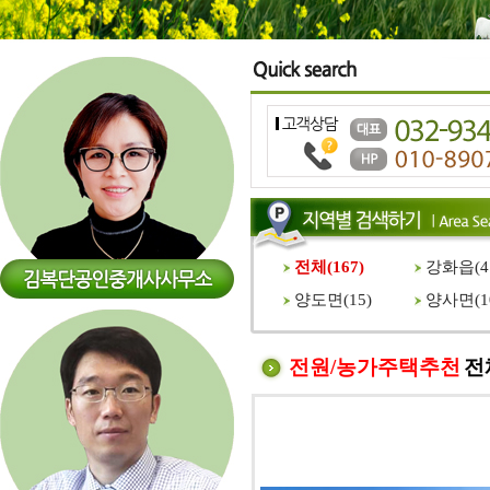
전체(
167
)
강화읍(
4
양도면(
15
)
양사면(
1
전원/농가주택추천
전