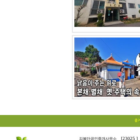
[23025
김복단공인중개사무소