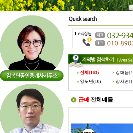
전체(
163
)
강화읍(
4
양도면(
10
)
양사면(
1
급매
전체매물