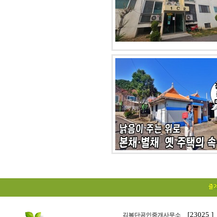
[23025
김복단공인중개사무소