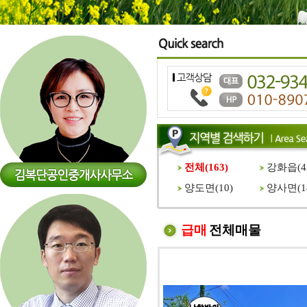
전체(
163
)
강화읍(
4
양도면(
10
)
양사면(
1
급매
전체매물