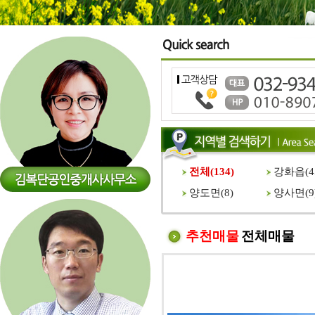
전체(
134
)
강화읍(
4
양도면(
8
)
양사면(
9
추천매물
전체매물