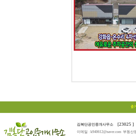
[23025
김복단공인중개사무소
이메일 : k940612@naver.com 부동산등