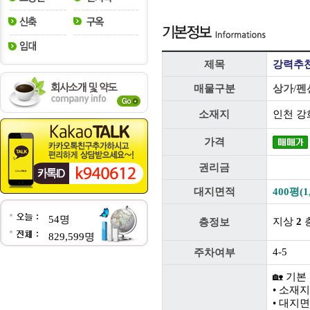
제목
강력추천
매물구분
상가/펜
소재지
인천 강
가격
권리금
대지면적
400평(1
54명
지상
2
층
층정보
829,599명
4-5
주차여부
🏡 기본
• 소재지
• 대지면적