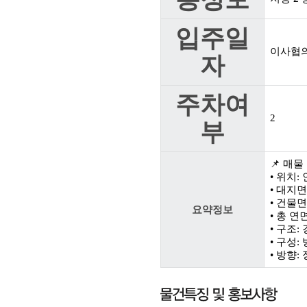
입주일
이사협
자
주차여
2
부
📌 매
• 위치
• 대지면적
• 건물면적
요약정보
• 총 연면
• 구조:
• 구성:
• 방향: