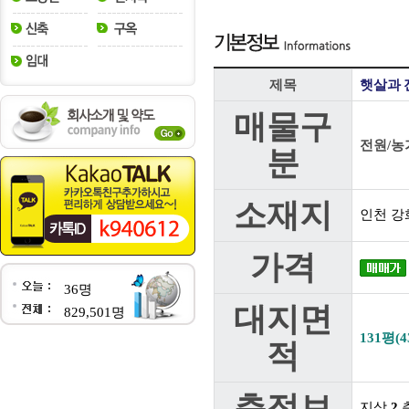
제목
햇살과 
매물구
전원/농
분
소재지
인천 강
가격
36명
대지면
829,501명
131평(4
적
층정보
지상
2
층