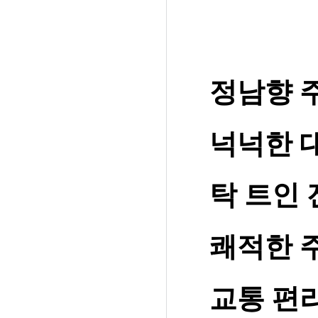
정남향 
넉넉한 
탁 트인
쾌적한 
교통 편