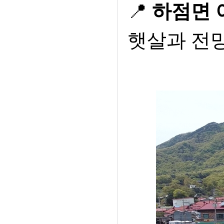
📍
하점면 
햇살과 전