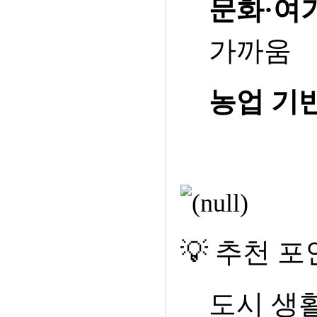
문화
·
여
가까움
농업 기
💡
추천 포
도시 생