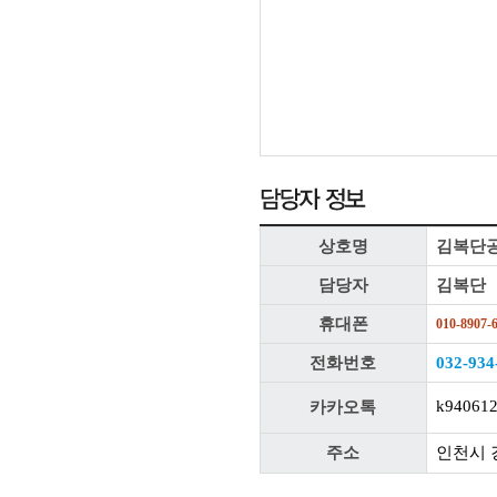
상호명
김복단
담당자
김복단
휴대폰
010-8907-
전화번호
032-934
k94061
카카오톡
주소
인천시 