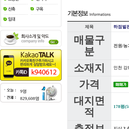
제목
하점벌판
매물구
전원/농
분
소재지
인천 강
가격
9명
대지면
829,608명
178평(5
적
층정보
지상
2
층