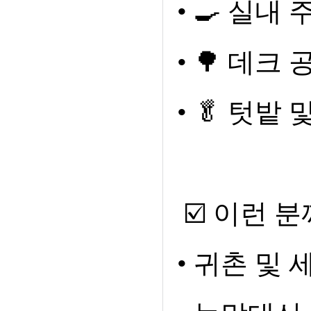
•
🍳
실내 주
•
🌳
데크 
•
🥬
텃밭 
☑️
이런 분
•
귀촌 및 