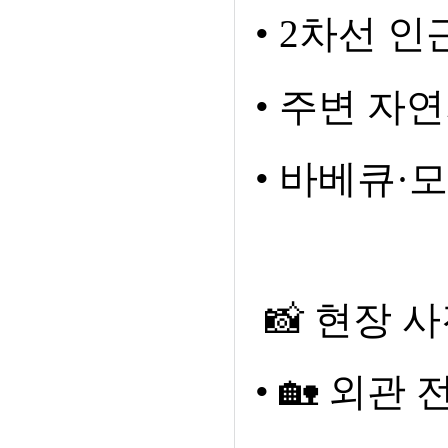
•
2
차선 인
•
주변 자연
•
바베큐
·
모
📸
현장 사
•
🏡
외관 