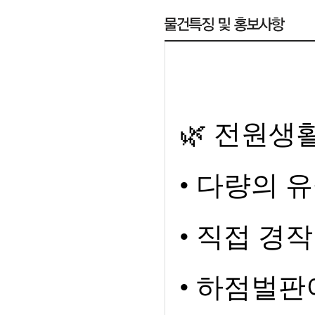
🌿
전원생활
•
다량의 
•
직접 경작
•
하점벌판이