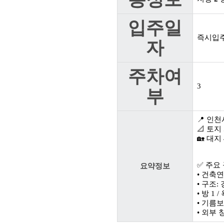
입주일
즉시입
자
주차여
3
부
📍 인
📐 토지 
🏡 대지 
✅ 주요
요약정보
• 건축연
• 구조
• 방 1 
• 기름
• 외부 