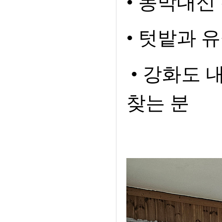
•
농막대신 
•
텃밭과 유
•
강화도 내
찾는 분