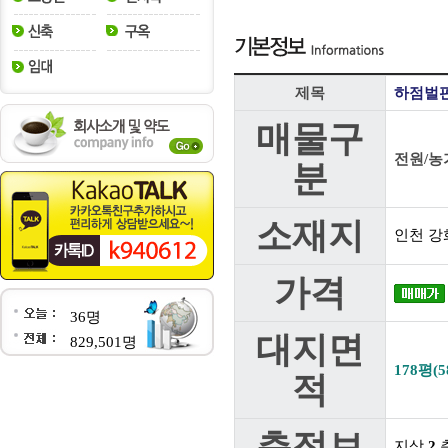
제목
하점벌판
매물구
전원/농
분
소재지
인천 강
가격
36명
대지면
829,501명
178평(5
적
층정보
지상
2
층