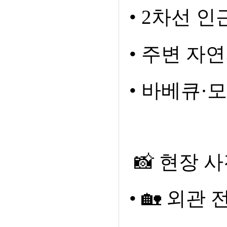
•
2
차선 인
•
주변 자연
•
바베큐
·
모
📸
현장 사
•
🏡
외관 