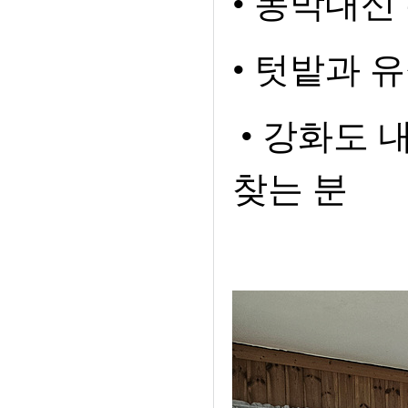
•
농막대신 
•
텃밭과 유
•
강화도 내
찾는 분