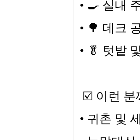
•
🍳
실내 주
•
🌳
데크 
•
🥬
텃밭 
☑️
이런 분
•
귀촌 및 