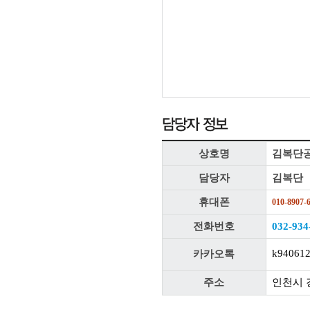
상호명
김복단
담당자
김복단
휴대폰
010-8907-
전화번호
032-934
k94061
카카오톡
주소
인천시 