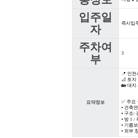
입주일
즉시입
자
주차여
3
부
📍 인
📐 토지 
🏡 대지 
✅ 주요
요약정보
• 건축연
• 구조
• 방 1 
• 기름
• 외부 