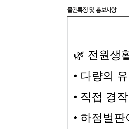
🌿
전원생활
•
다량의 
•
직접 경작
•
하점벌판이