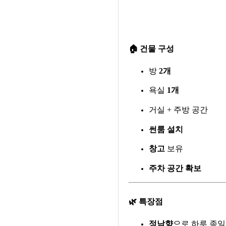
🏠
건물 구성
방
2개
욕실
1개
거실 + 주방 공간
썬룸 설치
창고
보유
주차 공간 확보
🌿
특장점
정남향
으로 하루 종일