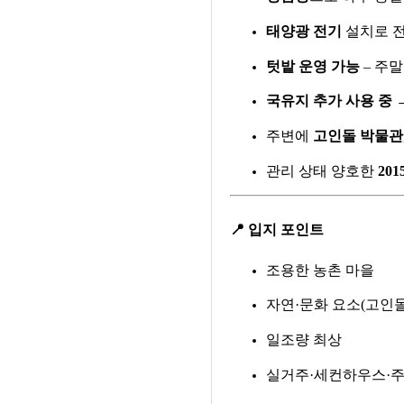
태양광 전기
설치로 전
텃밭 운영 가능
– 주
국유지 추가 사용 중
→
주변에
고인돌 박물관
관리 상태 양호한
20
📍
입지 포인트
조용한 농촌 마을
자연·문화 요소(고인돌
일조량 최상
실거주·세컨하우스·주