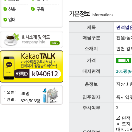
제목
면적넓은
매물구분
전원/농
소재지
인천 강
가격
대지면적
201평(6
지상
1
층
층정보
38명
입주일자
즉시입
829,503명
3
주차여부
📐 면적
🔹 토지 
대지: 39