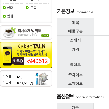
제목
매물구분
소재지
가격
층정보
주차여부
6명
829,605명
요약정보
가구