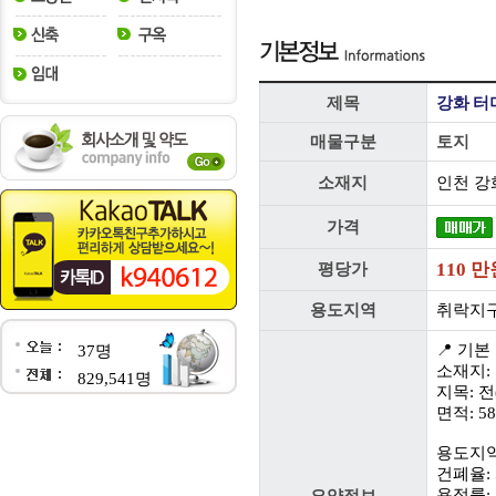
제목
강화 터
매물구분
토지
소재지
인천 강
가격
110 만
평당가
용도지역
취락지
📍 기본
37명
소재지:
829,541명
지목: 전
면적: 58
용도지역
건폐율: 
용적률: 