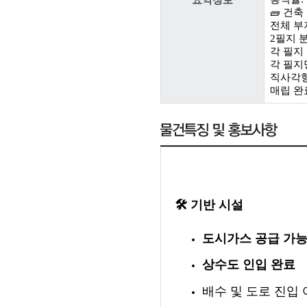
요약정보
🧱 건축
전체 부지
2필지 분
각 필지 
각 필지당
직사각형
매립 완
🛠
기반 시설
도시가스 공급 가
상수도 인입 완료
배수 및 도로 진입