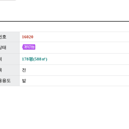
번호
16020
상태
적
178평(588㎡)
목
전
용용도
밭