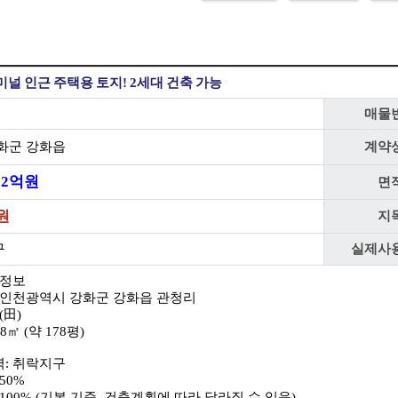
미널 인근 주택용 토지! 2세대 건축 가능
매물
화군 강화읍
계약
2
억
원
면
원
지
구
실제사
 정보
 인천광역시 강화군 강화읍 관청리
(田)
8㎡ (약 178평)
: 취락지구
50%
100% (기본 기준, 건축계획에 따라 달라질 수 있음)