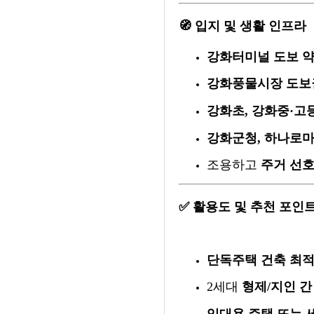
🧭
입지 및 생활 인프라
강화터미널 도보 약 
강화풍물시장 도보
강화초, 강화중·고
강화군청, 하나로마
조용하고
주거 선호
✅
활용도 및 추천 포인
단독주택 건축 최
2세대
형제/지인 간
임대용 주택 또는