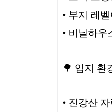
• 부지 레
• 비닐하우
🌳 입지 환
• 진강산 