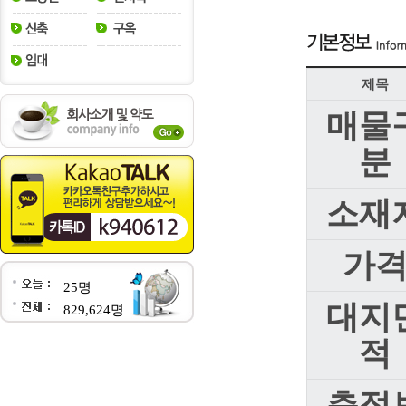
제목
매물
분
소재
가
25명
대지
829,624명
적
층정