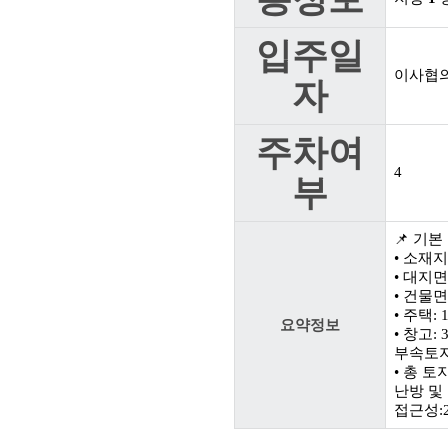
입주일
이사협
자
주차여
4
부
📌 기본
• 소재
• 대지면적
• 건물면적
• 주택:
요약정보
• 창고:
부속토지:
• 총 토지
난방 및
접근성: