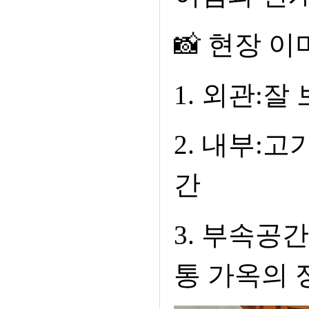
📸 현장 
1. 외관:
2. 내부:
간
3. 부속공
통 가옥의 