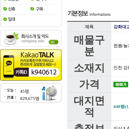
제목
강화대교
매물구
전원/농
분
소재지
인천 강
가격
45명
대지면
829,675명
440평(1
적
층정보
지상
1
층