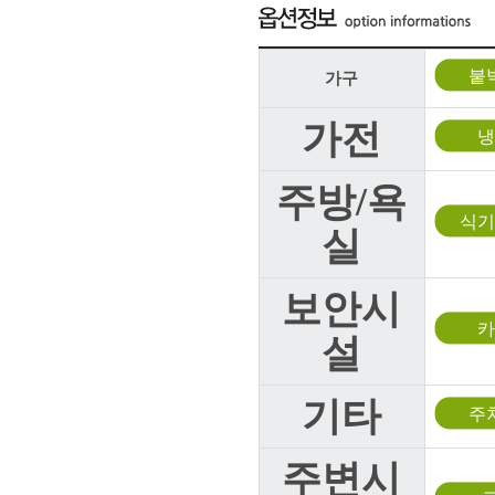
붙
가구
가전
냉
주방/욕
식기
실
보안시
카
설
기타
주
주변시