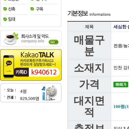
제목
세심한 
매물구
전원/농
분
소재지
인천 강
가격
4명
대지면
829,508명
100평(3
적
층정보
지상
2
층