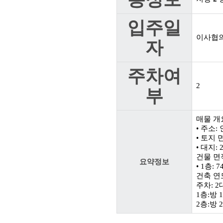
입주일
이사협
자
주차여
2
부
매물 개
• 주소
• 토지 면
• 대지: 
건물 면적
요약정보
• 1층: 7
건축 연
주차: 2
1층:방
2층:방