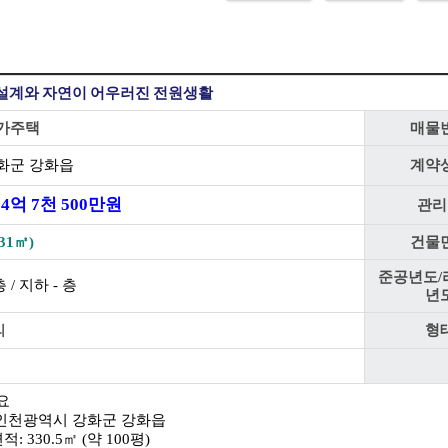
설계와 자연이 어우러진 전원생활
가주택
매물
화군 강화읍
계약
4
억
7
천
500
만원
관리
31㎡)
건물
준공년도/
 / 지하 - 층
년
의
형
요
: 인천광역시 강화군 강화읍
적: 330.5㎡ (약 100평)