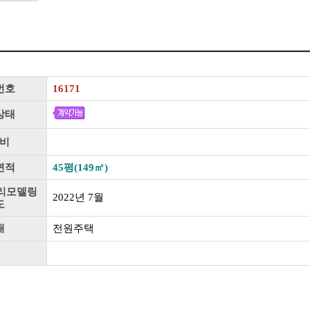
번호
16171
상태
비
면적
45평(149㎡)
리모델링
2022년 7월
도
태
전원주택