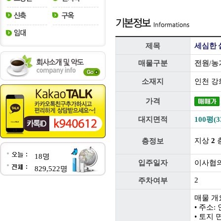
제목
세심한 
매물구분
전원/농
소재지
인천 강
가격
대지면적
100평(3
지상
2
층
층정보
18명
입주일자
이사협
829,522명
2
주차여부
매물 개
• 주소
• 토지 면