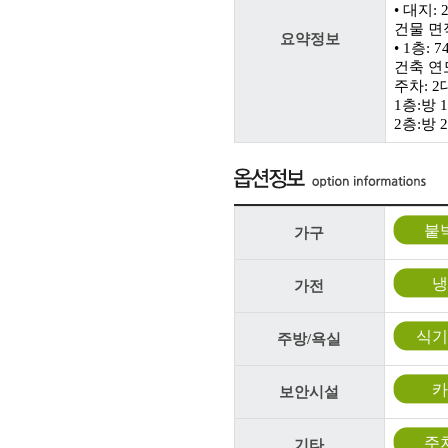
• 대지: 
건물 면적
요약정보
• 1층: 7
건축 연
주차: 2
1층:방
2층:방
붙
가구
냉
가전
식기
주방/욕실
카
보안시설
주
기타