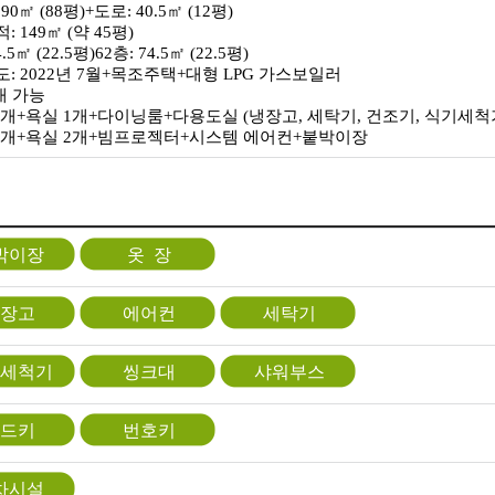
290㎡ (88평)+도로: 40.5㎡ (12평)
: 149㎡ (약 45평)
4.5㎡ (22.5평)62층: 74.5㎡ (22.5평)
도: 2022년 7월+목조주택+대형 LPG 가스보일러
대 가능
 1개+욕실 1개+다이닝룸+다용도실 (냉장고, 세탁기, 건조기, 식기세척
 2개+욕실 2개+빔프로젝터+시스템 에어컨+붙박이장
박이장
옷 장
장고
에어컨
세탁기
세척기
씽크대
샤워부스
드키
번호키
차시설