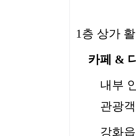
1
층 상가 
카페
&
내부 
관광객
강화읍