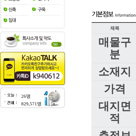
제목
매물구
분
소재지
가격
26명
대지면
829,571명
적
층정보