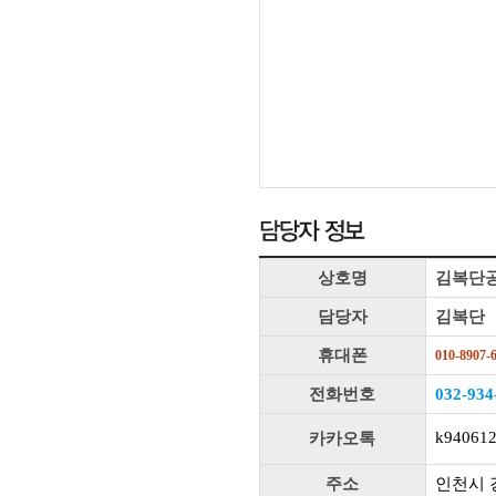
상호명
김복단
담당자
김복단
휴대폰
010-8907-
전화번호
032-934
k94061
카카오톡
주소
인천시 