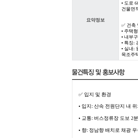
• 도로 6
건물면적:
요약정보
✅ 건축
• 주택
• 내부구
• 특징
• 실내:
목조주택
✅
입지 및 환경
•
입지
:
산속 전원단지 내 위
•
교통
:
버스정류장 도보
2
분
•
향
:
정남향 배치로 채광 우