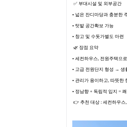
✅
부대시설 및 외부공간
•
넓은 잔디마당과 충분한 
•
텃밭 공간확보 가능
•
창고 및 수돗가별도 마련
🌿
장점 요약
•
세컨하우스
,
전원주택으로
•
고급 전원단지 형성
→
생
•
관리가 용이하고
,
따뜻한 
•
정남향
+
독립적 입지
=
쾌
👉
추천 대상
:
세컨하우스