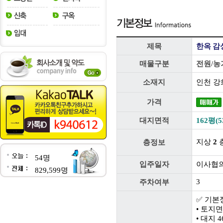
제목
한옥 감
매물구분
전원/농
소재지
인천 강
가격
대지면적
162평(5
지상
2
층
층정보
54명
입주일자
이사협
829,599명
3
주차여부
✅ 기본
• 토지면적
• 대지 4