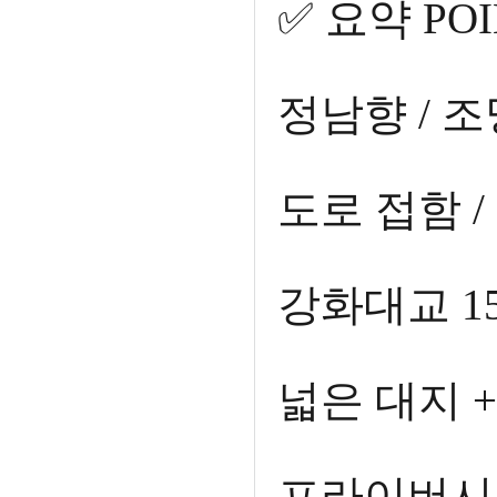
✅ 요약 POI
정남향 / 
도로 접함 
강화대교 15
넓은 대지 
프라이버시