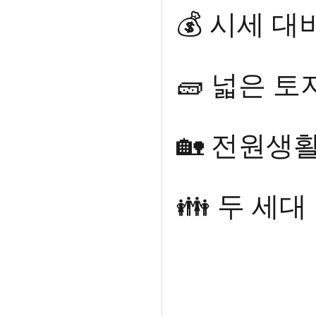
💰 시세 대
🧱 넓은 
🏡 전원생
👪 두 세대