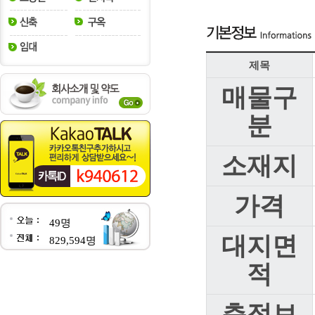
제목
매물구
분
소재지
가격
49명
대지면
829,594명
적
층정보