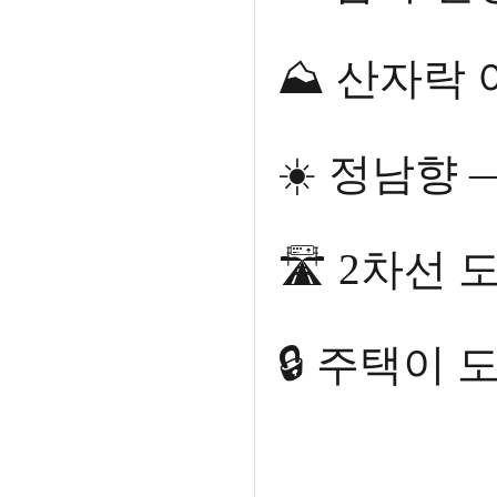
⛰️ 산자락
☀️ 정남향 
🛣️ 2차선
🔒 주택이