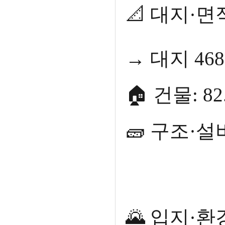
📐 대지·면적
→ 대지 468
🏠 건물: 82
🧱 구조·설비
🌄 입지·환